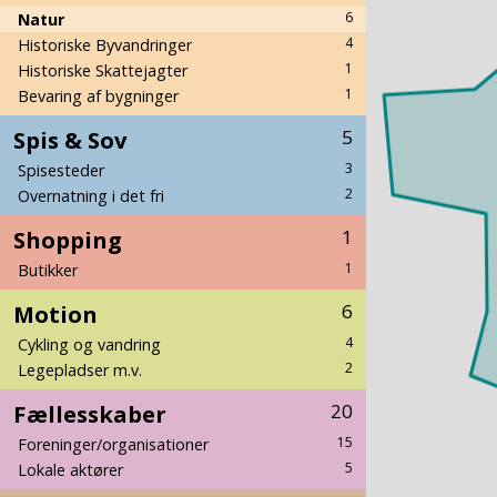
6
Natur
4
Historiske Byvandringer
1
Historiske Skattejagter
1
Bevaring af bygninger
Spis & Sov
5
3
Spisesteder
2
Overnatning i det fri
Shopping
1
1
Butikker
Motion
6
4
Cykling og vandring
2
Legepladser m.v.
Fællesskaber
20
15
Foreninger/organisationer
5
Lokale aktører