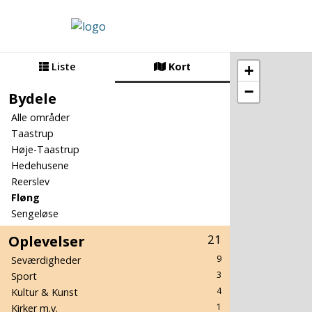
Liste
Kort
+
−
Bydele
Alle områder
Taastrup
Høje-Taastrup
Hedehusene
Reerslev
Fløng
Sengeløse
Oplevelser
21
9
Seværdigheder
3
Sport
4
Kultur & Kunst
1
Kirker m.v.