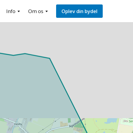
Info
Om os
Oplev din bydel