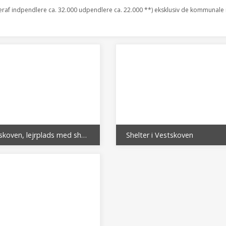
eraf indpendlere ca. 32.000 udpendlere ca. 22.000 **) eksklusiv de kommunale i
Vestskoven, lejrplads med shelter ved Tusculanum
Shelter i Vestskoven