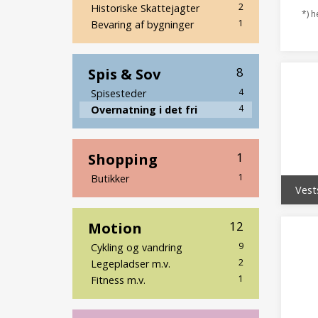
2
Historiske Skattejagter
*) h
1
Bevaring af bygninger
Spis & Sov
8
4
Spisesteder
4
Overnatning i det fri
Shopping
1
1
Butikker
Motion
12
9
Cykling og vandring
2
Legepladser m.v.
1
Fitness m.v.