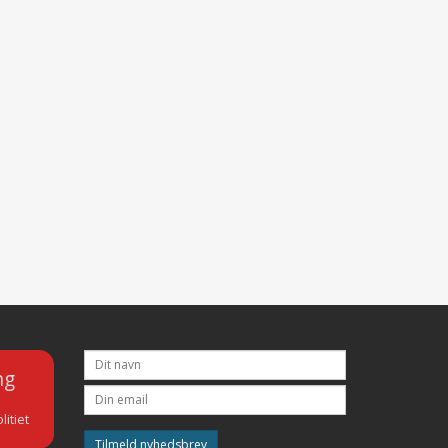
ng
litiet
Tilmeld nyhedsbrev