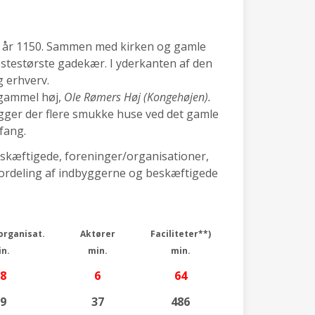
a år 1150. Sammen med kirken og gamle
stestørste gadekær. I yderkanten af den
g erhverv.
 gammel høj,
Ole Rømers Høj
(Kongehøjen).
igger der flere smukke huse ved det gamle
fang.
eskæftigede, foreninger/organisationer,
 (fordeling af indbyggerne og beskæftigede
organisat.
Aktører
Faciliteter**)
n.
min.
min.
8
6
64
9
37
486