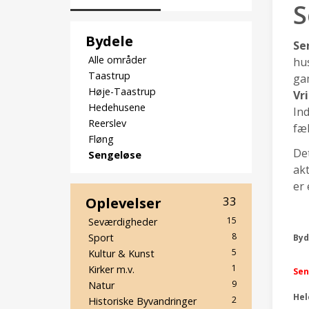
S
Bydele
Se
Alle områder
hus
Taastrup
gam
Høje-Taastrup
Vr
Hedehusene
Ind
Reerslev
fæl
Fløng
Det
Sengeløse
akt
er 
Oplevelser
33
15
Seværdigheder
8
Sport
Byd
5
Kultur & Kunst
1
Kirker m.v.
Sen
9
Natur
He
2
Historiske Byvandringer