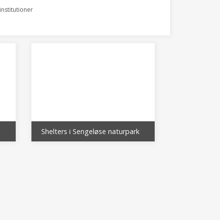
nstitutioner
Shelters i Sengeløse naturpark