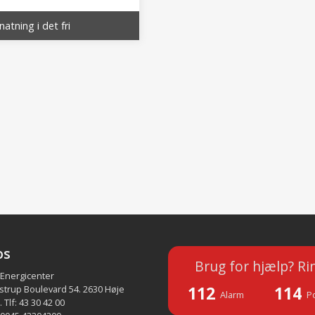
atning i det fri
os
Brug for hjælp? Ri
 Energicenter
112
114
strup Boulevard 54. 2630 Høje
Alarm
Po
 Tlf: 43 30 42 00