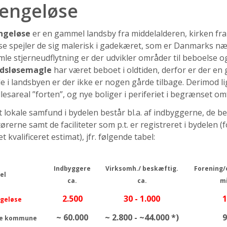
engeløse
ngeløse
er en gammel landsby fra middelalderen, kirken fr
e spejler de sig malerisk i gadekæret, som er Danmarks næ
le stjerneudflytning er der udvikler områder til beboelse o
idsløsemagle
har været beboet i oldtiden, derfor er der en
e i landsbyen er der ikke er nogen gårde tilbage. Derimod l
lesareal ”forten”, og nye boliger i periferiet i begrænset om
 lokale samfund i bydelen består bl.a. af indbyggerne, de b
ørerne samt de faciliteter som p.t. er registreret i bydelen
et kvalificeret estimat), jfr. følgende tabel:
Indbyggere
Virksomh./ beskæftig.
Forening/
el
ca.
ca.
mi
2.500
30 - 1.000
1
geløse
~ 60.000
~ 2.800 - ~44.000 *)
9
le kommune