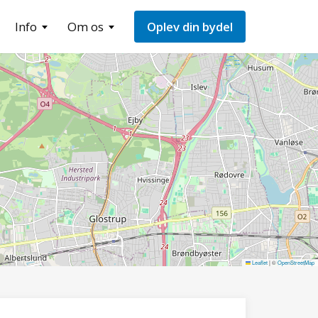
Info
Om os
Oplev din bydel
Leaflet
|
©
OpenStreetMap