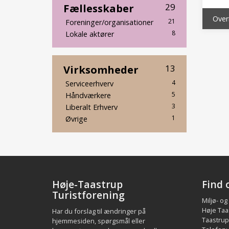
Fællesskaber
29
Overn
21
Foreninger/organisationer
8
Lokale aktører
Virksomheder
13
4
Serviceerhverv
5
Håndværkere
3
Liberalt Erhverv
1
Øvrige
Høje-Taastrup
Find 
Turistforening
Miljø- og
Høje Taa
Har du forslag til ændringer på
Taastrup.
hjemmesiden, spørgsmål eller