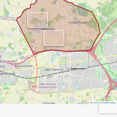
Leaflet
|
©
OpenStreetMap