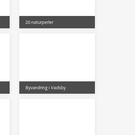
20 naturperler
Byvandring i Vadsby