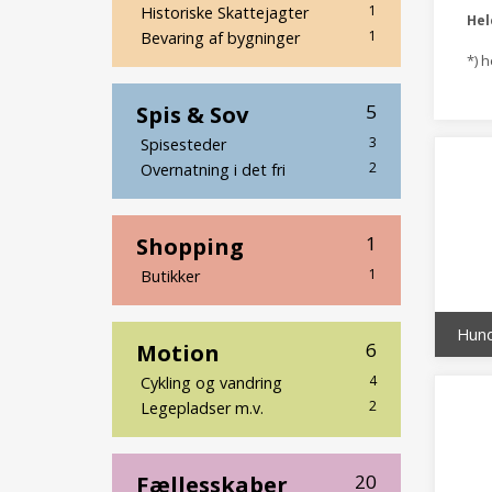
1
Historiske Skattejagter
He
1
Bevaring af bygninger
*) 
Spis & Sov
5
3
Spisesteder
2
Overnatning i det fri
Shopping
1
1
Butikker
Motion
6
4
Cykling og vandring
2
Legepladser m.v.
Fællesskaber
20