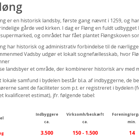
løng
ng er en historisk landsby, første gang nævnt i 1259, og har
indelige gårde ved kirken. I dag er Fløng en fuldt udbygge
 supermarked, og området har fået plantet Fløngskoven so
ng har historisk og administrativ forbindelse til de nærli
menmed Vadsby udgør et lokalt sognefællesskab, hvor Fløng
nner
se landsbyer et område, der kombinerer historisk arv med 
 lokale samfund i bydelen består bl.a. af indbyggerne, de b
ørerne samt de faciliteter som p.t. er registreret i bydelen
et kvalificeret estimat), jfr. følgende tabel:
Indbyggere
Virksomh/beskæft
Forening/org
el
ca.
ca.
min.
3.500
150 - 1.500
14
ng