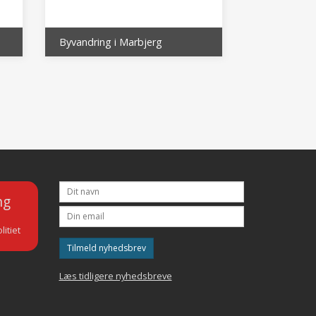
Byvandring i Marbjerg
ng
litiet
Tilmeld nyhedsbrev
Læs tidligere nyhedsbreve