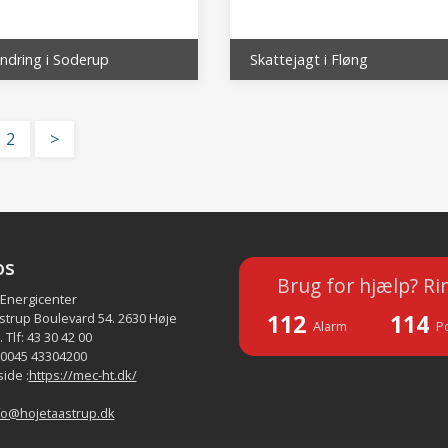
ndring i Soderup
Skattejagt i Fløng
2
>
os
Brug for hjælp? Ri
 Energicenter
112
114
strup Boulevard 54. 2630 Høje
Alarm
Po
 Tlf: 43 30 42 00
 0045 43304200
ide :
https://mec-ht.dk/
fo@hojetaastrup.dk