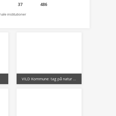
37
486
ale institutioner
VILD Kommune: tag på natur i Høje-Taastrup