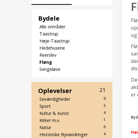
F
Bydele
Flø
Alle områder
opr
Taastrup
og
Høje-Taastrup
Flø
Hedehusene
sam
Reerslev
da
Fløng
dis
Sengeløse
Det
akt
Oplevelser
21
er 
9
Seværdigheder
3
Sport
4
Kultur & Kunst
Byd
1
Kirker m.v.
6
Natur
Flø
4
Historiske Byvandringer