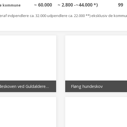
~ 60.000
~ 2.800 -~44.000 *)
99
le kommune
heraf indpendlere ca. 32.000 udpendlere ca. 22.000 **) eksklusiv de kommun
Hundeskoven ved Guldalderen og Stenalderen
Fløng hundeskov