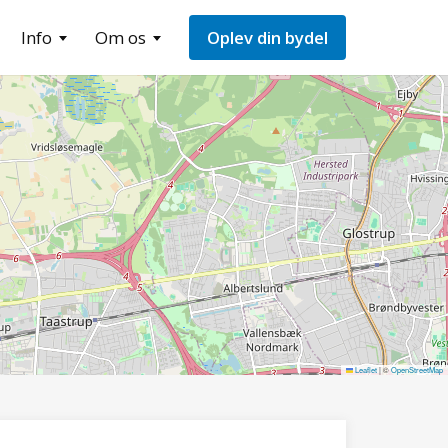
Info
Om os
Oplev din bydel
Leaflet
|
©
OpenStreetMap