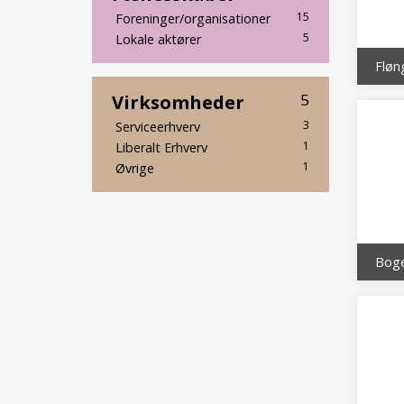
15
Foreninger/organisationer
5
Lokale aktører
Fløn
Virksomheder
5
3
Serviceerhverv
1
Liberalt Erhverv
1
Øvrige