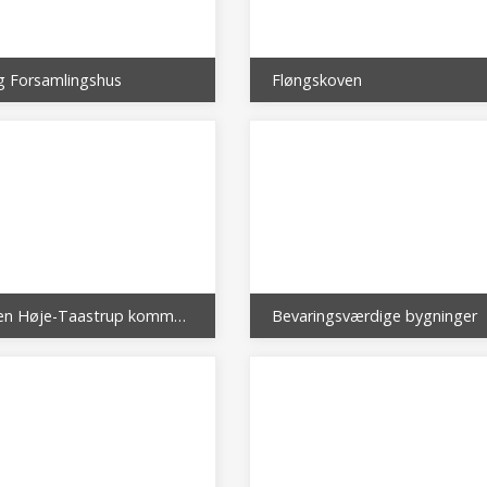
g Forsamlingshus
Fløngskoven
Bogen Høje-Taastrup kommune i fortid og nutid
Bevaringsværdige bygninger