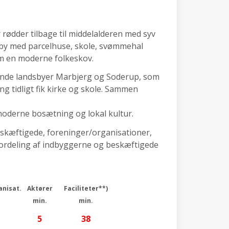
 rødder tilbage til middelalderen med syv
t by med parcelhuse, skole, svømmehal
m en moderne folkeskov.
ggende landsbyer Marbjerg og Soderup, som
 tidligt fik kirke og skole. Sammen
moderne bosætning og lokal kultur.
eskæftigede, foreninger/organisationer,
 (fordeling af indbyggerne og beskæftigede
anisat.
Aktører
Faciliteter**)
min.
min.
5
38