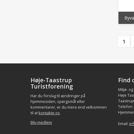
Byva
1
Høje-Taastrup
Find 
Turistforening
Miljø- og
Høje Taa
Har du forslag til ændringer på
Taastrup.
hjemmesiden, spørgsmål eller
Telefon:
kommentarer, er du mere end velkommen
Hjemmes
til at
kontakte os
.
Bliv medlem
Email:
in