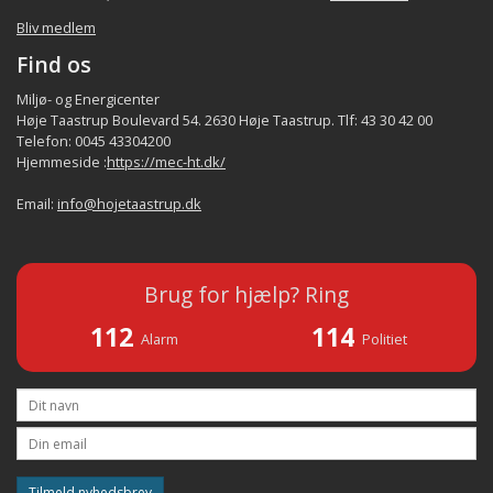
Bliv medlem
Find os
Miljø- og Energicenter
Høje Taastrup Boulevard 54. 2630 Høje Taastrup. Tlf: 43 30 42 00
Telefon: 0045 43304200
Hjemmeside :
https://mec-ht.dk/
Email:
info@hojetaastrup.dk
Brug for hjælp? Ring
112
114
Alarm
Politiet
Tilmeld nyhedsbrev