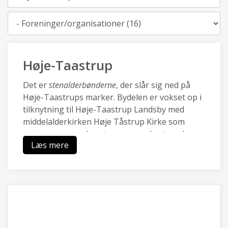
Kategori
Høje-Taastrup
Det er
stenalderbønderne
, der slår sig ned på
Høje-Taastrups marker. Bydelen er vokset op i
tilknytning til Høje-Taastrup Landsby med
middelalderkirken Høje Tåstrup Kirke som
centrum, og mod vest sammenvokset med
Læs mere
Kraghave landsby.
Den nye by Høje-Taastrup blev udviklet med
City2 i 70.rne og omkring den nye station i i
80.rne, og er i dag en pulserende forstad med
en blanding af moderne boliger, et rigt lokalt
erhvervsliv med Transportcenter og DBUs
Campus og grønne områder ved Hakkemosen.