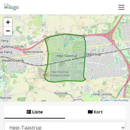
+
−
Leaflet
|
©
OpenStreetMap
Liste
Kort
By