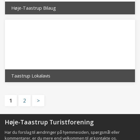
Høje-Taastrup Bilaug
Taastrup Lokalavis
1
2
>
Høje-Taastrup Turistforening
Har du forslag til ændringer på hjemmesiden, spørgsmål eller
kommentarer, er du mere end velkommen til at
kontakte os
.