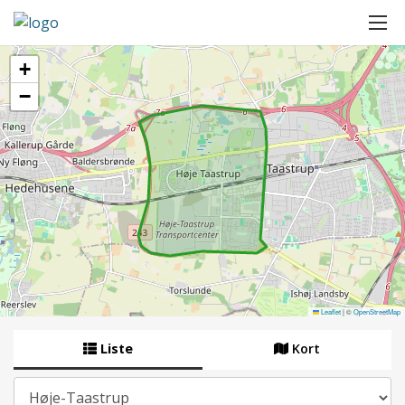
+
−
Leaflet
|
©
OpenStreetMap
Liste
Kort
By