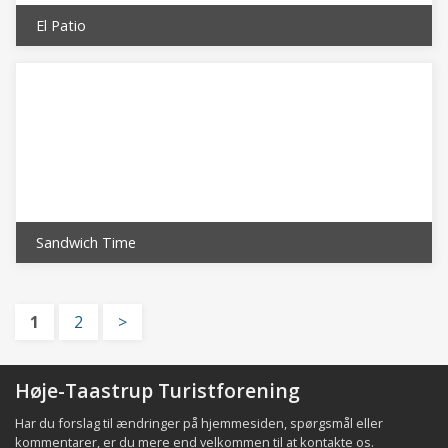
El Patio
Sandwich Time
1
2
>
Høje-Taastrup Turistforening
Har du forslag til ændringer på hjemmesiden, spørgsmål eller
kommentarer, er du mere end velkommen til at
kontakte os
.