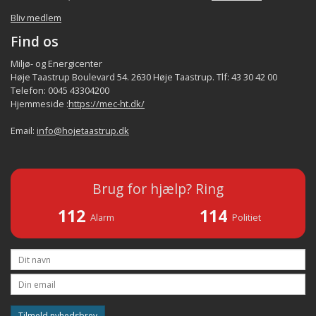
Bliv medlem
Find os
Miljø- og Energicenter
Høje Taastrup Boulevard 54. 2630 Høje Taastrup. Tlf: 43 30 42 00
Telefon: 0045 43304200
Hjemmeside :
https://mec-ht.dk/
Email:
info@hojetaastrup.dk
Brug for hjælp? Ring
112
114
Alarm
Politiet
Tilmeld nyhedsbrev