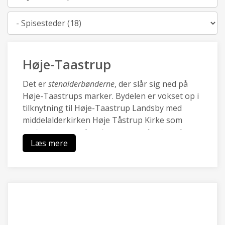
Kategori
Høje-Taastrup
Det er
stenalderbønderne
, der slår sig ned på
Høje-Taastrups marker. Bydelen er vokset op i
tilknytning til Høje-Taastrup Landsby med
middelalderkirken Høje Tåstrup Kirke som
centrum, og mod vest sammenvokset med
Læs mere
Kraghave landsby.
Den nye by Høje-Taastrup blev udviklet med
City2 i 70.rne og omkring den nye station i i
80.rne, og er i dag en pulserende forstad med
en blanding af moderne boliger, et rigt lokalt
erhvervsliv med Transportcenter og DBUs
Campus og grønne områder ved Hakkemosen.