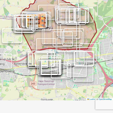
Leaflet
|
©
OpenStreetMap