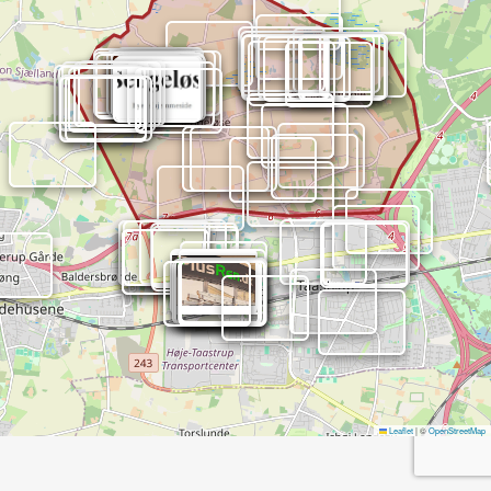
Leaflet
|
©
OpenStreetMap