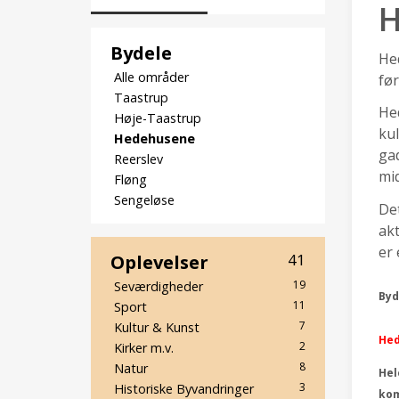
H
Bydele
Hed
Alle områder
før
Taastrup
Hed
Høje-Taastrup
ku
Hedehusene
gad
Reerslev
mid
Fløng
Sengeløse
Det
akt
er 
Oplevelser
41
19
Seværdigheder
Byd
11
Sport
7
Kultur & Kunst
He
2
Kirker m.v.
8
Natur
Hel
3
Historiske Byvandringer
ko