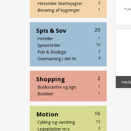
2
Historiske Skattejagter
*) h
1
Bevaring af bygninger
Spis & Sov
20
1
Hoteller
12
Spisesteder
3
Pub & Bodega
4
Overnatning i det fri
Shopping
2
1
Butikscentre og lign.
1
Butikker
Motion
16
12
Cykling og vandring
3
Legepladser m.v.