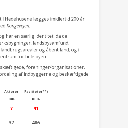
til Hedehusene lægges imidlertid 200 år
 med
Kongevejen.
g har en særlig identitet, da de
værksbygninger, landsbysamfund,
landbrugsarealer og åbent land, og i
centrum for hele byen.
eskæftigede, foreninger/organisationer,
 (fordeling af indbyggerne og beskæftigede
Aktører
Faciiteter**)
min.
min.
7
91
37
486