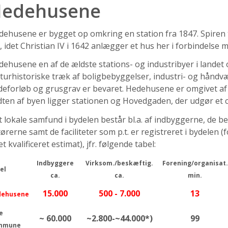
edehusene
ehusene er bygget op omkring en station fra 1847. Spiren 
, idet Christian IV i 1642 anlægger et hus her i forbindelse
ehusene en af de ældste stations- og industribyer i landet o
lturhistoriske træk af boligbebyggelser, industri- og hånd
eforløb og grusgrav er bevaret. Hedehusene er omgivet af 
ten af byen ligger stationen og Hovedgaden, der udgør et 
 lokale samfund i bydelen består bl.a. af indbyggerne, de b
ørerne samt de faciliteter som p.t. er registreret i bydelen
et kvalificeret estimat), jfr. følgende tabel:
Indbyggere
Virksom./beskæftig.
Forening/organisat.
el
ca.
ca.
min.
15.000
500 - 7.000
13
dehusene
e
~ 60.000
~2.800-~44.000*)
99
mmune