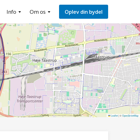
Info
Om os
Oplev din bydel
Leaflet
|
©
OpenStreetMap