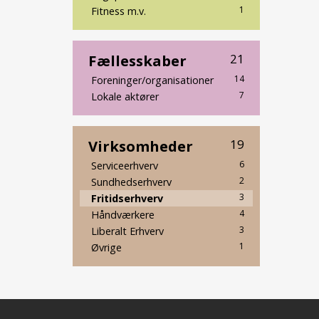
1
Fitness m.v.
Fællesskaber
21
14
Foreninger/organisationer
7
Lokale aktører
Virksomheder
19
6
Serviceerhverv
2
Sundhedserhverv
3
Fritidserhverv
4
Håndværkere
3
Liberalt Erhverv
1
Øvrige