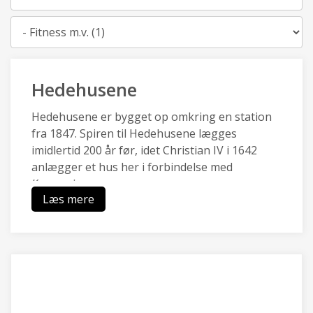
Kategori
Hedehusene
Hedehusene er bygget op omkring en station
fra 1847. Spiren til Hedehusene lægges
imidlertid 200 år før, idet Christian IV i 1642
anlægger et hus her i forbindelse med
Kongevejen.
Læs mere
Hedehusene en af de ældste stations- og
industribyer i landet og har en særlig identitet,
da de kulturhistoriske træk af
boligbebyggelser, industri- og
håndværksbygninger, landsbysamfund,
gadeforløb og grusgrav er bevaret.
Hedehusene er omgivet af landbrugsarealer og