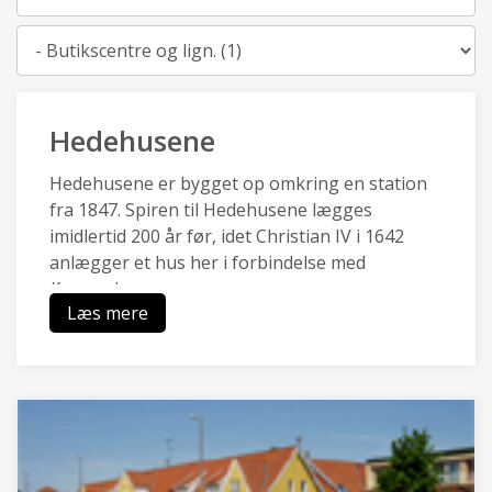
Kategori
Hedehusene
Hedehusene er bygget op omkring en station
fra 1847. Spiren til Hedehusene lægges
imidlertid 200 år før, idet Christian IV i 1642
anlægger et hus her i forbindelse med
Kongevejen.
Læs mere
Hedehusene en af de ældste stations- og
industribyer i landet og har en særlig identitet,
da de kulturhistoriske træk af
boligbebyggelser, industri- og
håndværksbygninger, landsbysamfund,
gadeforløb og grusgrav er bevaret.
Hedehusene er omgivet af landbrugsarealer og