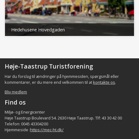
åbent land, og i midten af byen ligger stationen
og Hovedgaden, der udgør et centrum for hele
byen.
Hedehusene Hovedgaden
Det lokale samfund i bydelen består bl.a. af
indbyggerne, de beskæftigede,
foreninger/organisationer, aktørerne samt de
faciliteter som p.t. er registreret i bydelen
(fordeling af indbyggerne og beskæftigede er
Høje-Taastrup Turistforening
et kvalificeret estimat), jfr. følgende tabel:
Har du forslag til ændringer på hjemmesiden, spørgsmål eller
Indbyggere
Virksom./beskæftig.
Forening
kommentarer, er du mere end velkommen til at
kontakte os
.
Bydel
ca.
ca.
m
Bliv medlem
15.000
500 - 7.000
Hedehusene
Find os
Hele
Miljø- og Energicenter
~ 60.000
~2.800-~44.000*)
Høje Taastrup Boulevard 54. 2630 Høje Taastrup. Tlf: 43 30 42 00
kommune
Telefon: 0045 43304200
Hjemmeside :
https://mec-ht.dk/
*) heraf indpendlere ca. 32.000 udpendlere ca. 22.000 **)
eksklusiv de kommunale institutioner