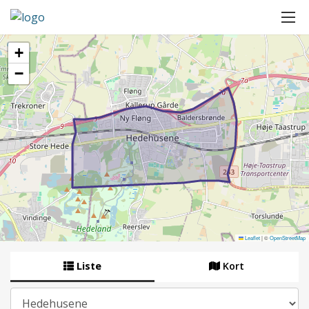
+
−
Leaflet
|
©
OpenStreetMap
Liste
Kort
By