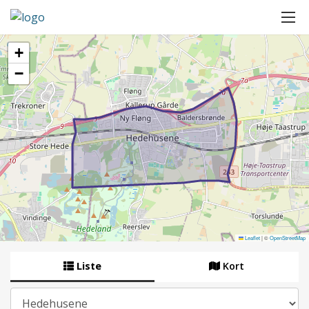
+
−
Leaflet
|
©
OpenStreetMap
Liste
Kort
By