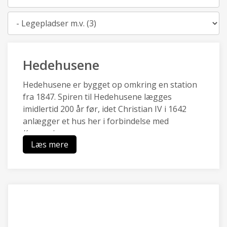
Kategori
Hedehusene
Hedehusene er bygget op omkring en station
fra 1847. Spiren til Hedehusene lægges
imidlertid 200 år før, idet Christian IV i 1642
anlægger et hus her i forbindelse med
Kongevejen.
Læs mere
Hedehusene en af de ældste stations- og
industribyer i landet og har en særlig identitet,
da de kulturhistoriske træk af
boligbebyggelser, industri- og
håndværksbygninger, landsbysamfund,
gadeforløb og grusgrav er bevaret.
Hedehusene er omgivet af landbrugsarealer og