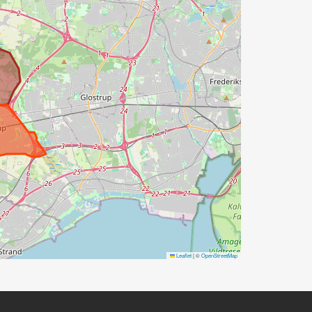
Leaflet
|
©
OpenStreetMap