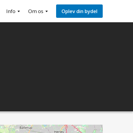
Info
Om os
Oplev din bydel