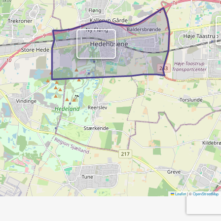
Leaflet
|
©
OpenStreetMap