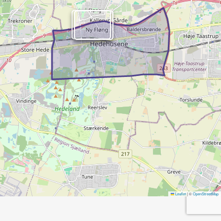
Leaflet
|
©
OpenStreetMap