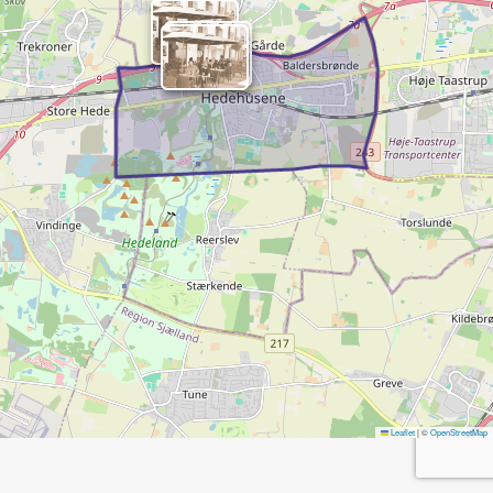
Leaflet
|
©
OpenStreetMap