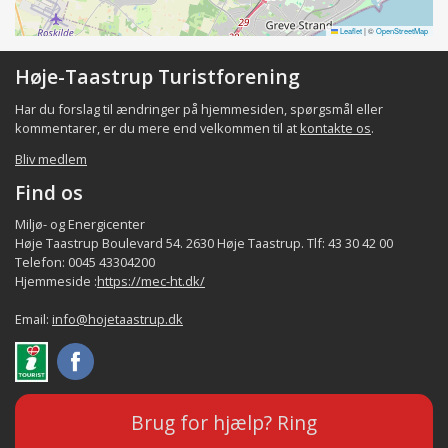
Leaflet
|
©
OpenStreetMap
Høje-Taastrup Turistforening
Har du forslag til ændringer på hjemmesiden, spørgsmål eller
kommentarer, er du mere end velkommen til at
kontakte os
.
Bliv medlem
Find os
Miljø- og Energicenter
Høje Taastrup Boulevard 54. 2630 Høje Taastrup. Tlf: 43 30 42 00
Telefon: 0045 43304200
Hjemmeside :
https://mec-ht.dk/
Email:
info@hojetaastrup.dk
Brug for hjælp? Ring