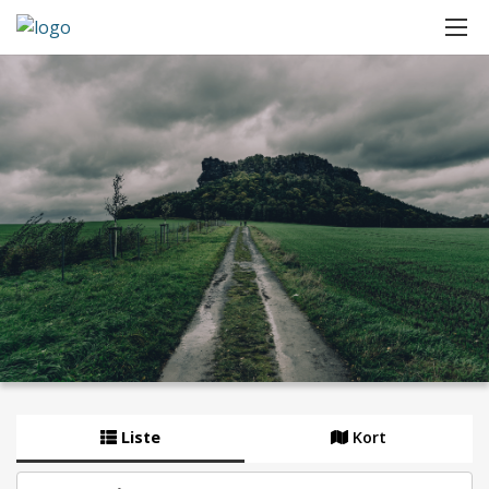
Liste
Kort
By