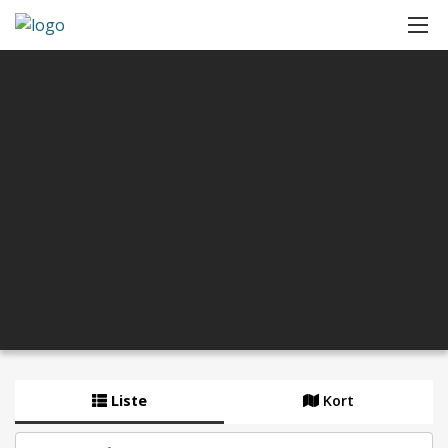
Liste
Kort
By