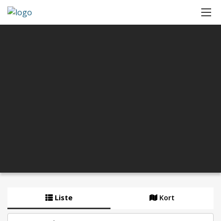
Liste
Kort
By