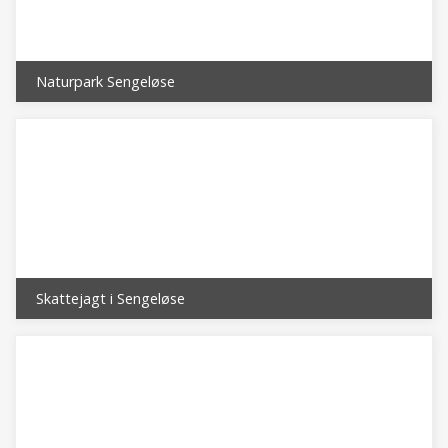
*) heraf indpendlere ca. 32.000 udpendlere ca. 22.000 **)
eksklusiv de kommunale institutioner
Naturpark Sengeløse
Skattejagt i Sengeløse