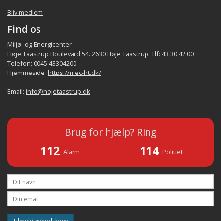
Bliv medlem
Find os
Miljø- og Energicenter
Høje Taastrup Boulevard 54. 2630 Høje Taastrup. Tlf: 43 30 42 00
Telefon: 0045 43304200
Hjemmeside :
https://mec-ht.dk/
Email:
info@hojetaastrup.dk
Brug for hjælp? Ring
112
114
Alarm
Politiet
Tilmeld nyhedsbrev