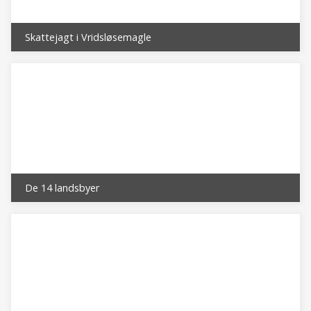
Skattejagt i Vridsløsemagle
De 14 landsbyer