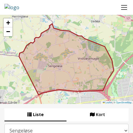
+
−
Leaflet
|
©
OpenStreetMap
Liste
Kort
By