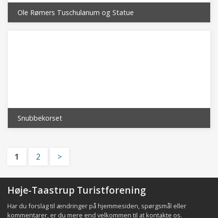
Ole Rømers Tuschulanum og Statue
Snubbekorset
1
2
>
Høje-Taastrup Turistforening
Har du forslag til ændringer på hjemmesiden, spørgsmål eller
kommentarer, er du mere end velkommen til at
kontakte os
.