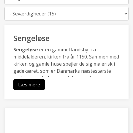
Kategori
Sengeløse
Sengeløse
er en gammel landsby fra
middelalderen, kirken fra år 1150. Sammen med
kirken og gamle huse spejler de sig malerisk i
gadekæret, som er Danmarks næstestørste
gadekær. I yderkanten af den gamle
Læs mere
stjerneudflytning er der udvikler områder til
beboelse og erhverv.
Vridsløsemagle
har været beboet i oldtiden,
derfor er der en gammel høj,
Ole Rømers Høj
(Kongehøjen).
Inde i landsbyen er der ikke er
nogen gårde tilbage. Derimod ligger der flere
smukke huse ved det gamle fællesareal