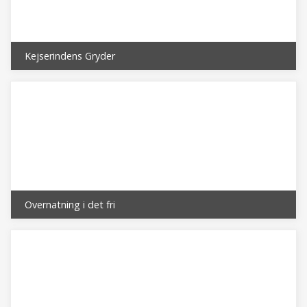
*) heraf indpendlere ca. 32.000 udpendlere ca. 22.000 **)
eksklusiv de kommunale institutioner
Kejserindens Gryder
Overnatning i det fri