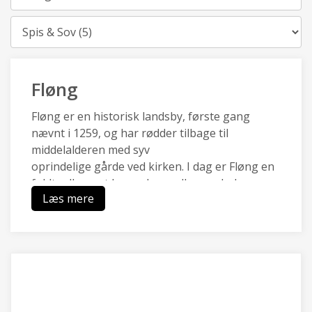
Kategori
Fløng
Fløng er en historisk landsby, første gang
nævnt i 1259, og har rødder tilbage til
middelalderen med syv
oprindelige gårde ved kirken. I dag er Fløng en
fuldt udbygget by med parcelhuse, skole,
Læs mere
svømmehal
og supermarked, og området har fået plantet
Fløngskoven som en moderne folkeskov.
Fløng har historisk og administrativ forbindelse
til de nærliggende landsbyer Marbjerg og
Soderup, som
sammenmed Vadsby udgør et lokalt