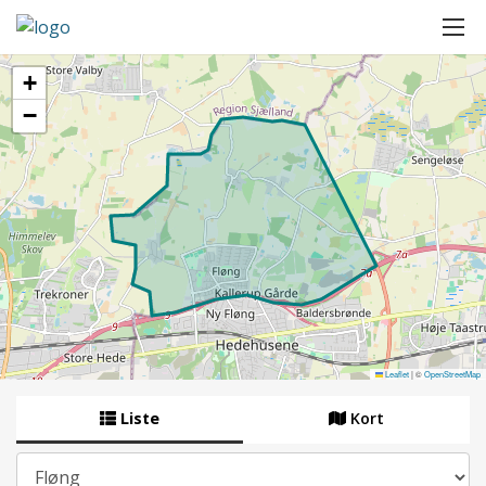
+
−
Leaflet
|
©
OpenStreetMap
Liste
Kort
By