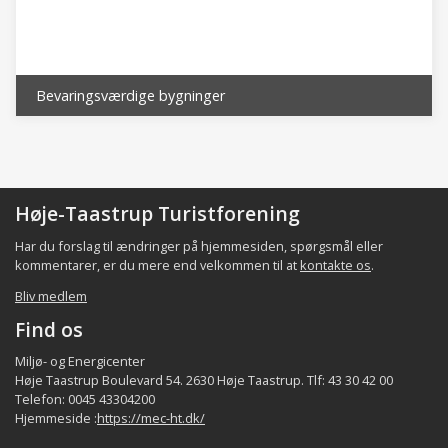
sognefællesskab, hvor Fløng tidligt fik kirke og
skole. Sammen danner
disse landsbyer et område, der kombinerer
historisk arv med moderne bosætning og lokal
Bevaringsværdige bygninger
kultur.
Det lokale samfund i bydelen består bl.a. af
indbyggerne, de beskæftigede,
foreninger/organisationer, aktørerne samt de
Høje-Taastrup Turistforening
faciliteter som p.t. er registreret i bydelen
Har du forslag til ændringer på hjemmesiden, spørgsmål eller
(fordeling af indbyggerne og beskæftigede er
kommentarer, er du mere end velkommen til at
kontakte os
.
et kvalificeret estimat), jfr. følgende tabel:
Bliv medlem
Find os
Indbyggere
Virksomh/beskæft
Fo
Bydel
ca.
ca.
Miljø- og Energicenter
Høje Taastrup Boulevard 54. 2630 Høje Taastrup. Tlf: 43 30 42 00
3.500
150 - 1.500
Fløng
Telefon: 0045 43304200
Hjemmeside :
https://mec-ht.dk/
~ 60.000
~ 2.800 -~44.000 *)
Hele kommune