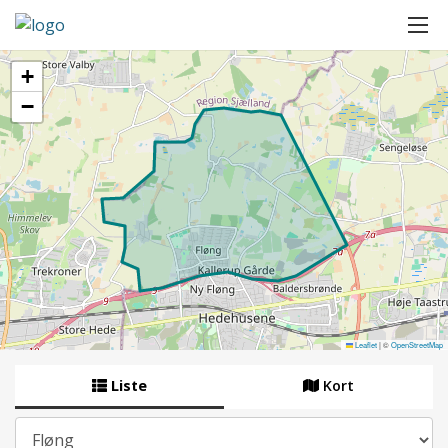
+
−
Leaflet
|
©
OpenStreetMap
Liste
Kort
By