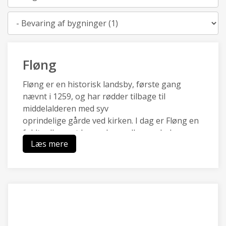
Kategori
Fløng
Fløng er en historisk landsby, første gang
nævnt i 1259, og har rødder tilbage til
middelalderen med syv
oprindelige gårde ved kirken. I dag er Fløng en
fuldt udbygget by med parcelhuse, skole,
Læs mere
svømmehal
og supermarked, og området har fået plantet
Fløngskoven som en moderne folkeskov.
Fløng har historisk og administrativ forbindelse
til de nærliggende landsbyer Marbjerg og
Soderup, som
sammenmed Vadsby udgør et lokalt