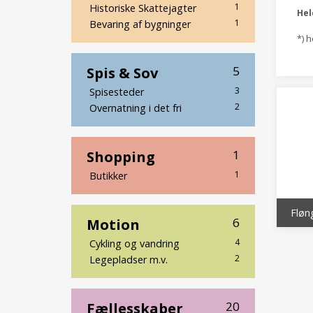
1
Historiske Skattejagter
He
1
Bevaring af bygninger
*) 
Spis & Sov
5
3
Spisesteder
2
Overnatning i det fri
Shopping
1
1
Butikker
Fløn
Motion
6
4
Cykling og vandring
2
Legepladser m.v.
Fællesskaber
20