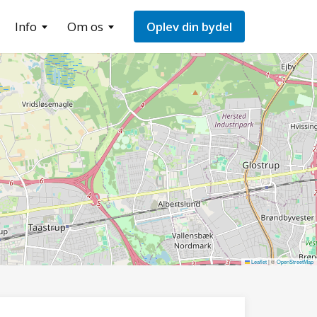
Info
Om os
Oplev din bydel
Leaflet
|
©
OpenStreetMap