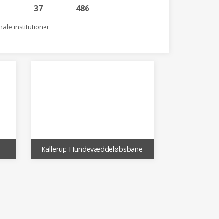
37
486
ale institutioner
Kallerup Hundevæddeløbsbane