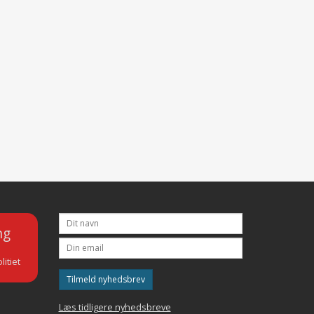
ng
litiet
Tilmeld nyhedsbrev
Læs tidligere nyhedsbreve