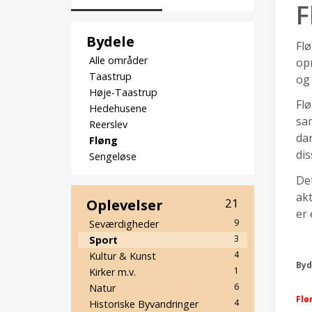
F
Bydele
Flø
Alle områder
opr
Taastrup
og
Høje-Taastrup
Flø
Hedehusene
sam
Reerslev
da
Fløng
dis
Sengeløse
Det
akt
Oplevelser
21
er 
9
Seværdigheder
3
Sport
4
Kultur & Kunst
Byd
1
Kirker m.v.
6
Natur
Flø
4
Historiske Byvandringer