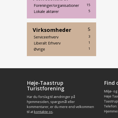
15
Foreninger/organisationer
5
Lokale aktører
Virksomheder
5
3
Serviceerhverv
1
Liberalt Erhverv
1
Øvrige
Høje-Taastrup
Find 
Turistforening
Miljø- og
Høje Taa
Har du forslag til ændringer på
Taastrup.
hjemmesiden, spørgsmål eller
Telefon:
kommentarer, er du mere end velkommen
Hjemmes
til at
kontakte os
.