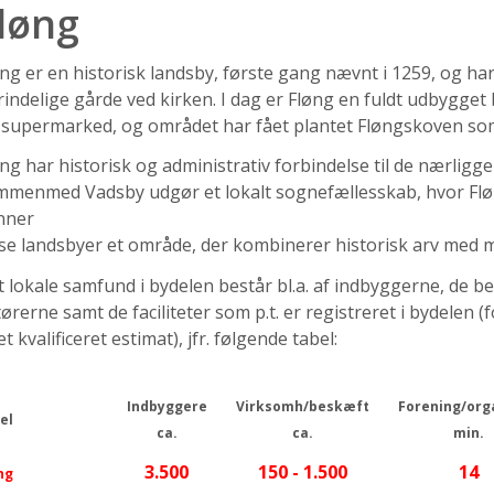
løng
ng er en historisk landsby, første gang nævnt i 1259, og har
indelige gårde ved kirken. I dag er Fløng en fuldt udbygge
 supermarked, og området har fået plantet Fløngskoven so
ng har historisk og administrativ forbindelse til de nærli
menmed Vadsby udgør et lokalt sognefællesskab, hvor Fløng
nner
se landsbyer et område, der kombinerer historisk arv med 
 lokale samfund i bydelen består bl.a. af indbyggerne, de b
ørerne samt de faciliteter som p.t. er registreret i bydelen
et kvalificeret estimat), jfr. følgende tabel:
Indbyggere
Virksomh/beskæft
Forening/org
el
ca.
ca.
min.
3.500
150 - 1.500
14
ng