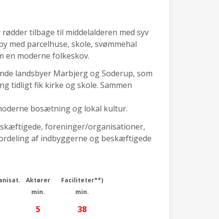
 rødder tilbage til middelalderen med syv
t by med parcelhuse, skole, svømmehal
m en moderne folkeskov.
ggende landsbyer Marbjerg og Soderup, som
 tidligt fik kirke og skole. Sammen
moderne bosætning og lokal kultur.
eskæftigede, foreninger/organisationer,
 (fordeling af indbyggerne og beskæftigede
anisat.
Aktører
Faciliteter**)
min.
min.
5
38