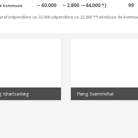
~ 60.000
~ 2.800 -~44.000 *)
99
le kommune
heraf indpendlere ca. 32.000 udpendlere ca. 22.000 **) eksklusiv de kommun
g Idrætsanlæg
Fløng Svømmehal