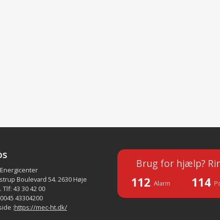
os
Brug for hjælp? Ri
 Energicenter
112
114
strup Boulevard 54. 2630 Høje
Alarm
Po
 Tlf: 43 30 42 00
 0045 43304200
ide :
https://mec-ht.dk/