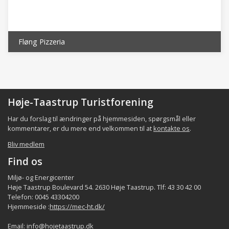
*) heraf indpendlere ca. 32.000 udpendlere ca. 22.000 **)
eksklusiv de kommunale institutioner
Fløng Pizzeria
Høje-Taastrup Turistforening
Har du forslag til ændringer på hjemmesiden, spørgsmål eller
kommentarer, er du mere end velkommen til at
kontakte os
.
Bliv medlem
Find os
Miljø- og Energicenter
Høje Taastrup Boulevard 54. 2630 Høje Taastrup. Tlf: 43 30 42 00
Telefon: 0045 43304200
Hjemmeside :
https://mec-ht.dk/
Email:
info@hojetaastrup.dk