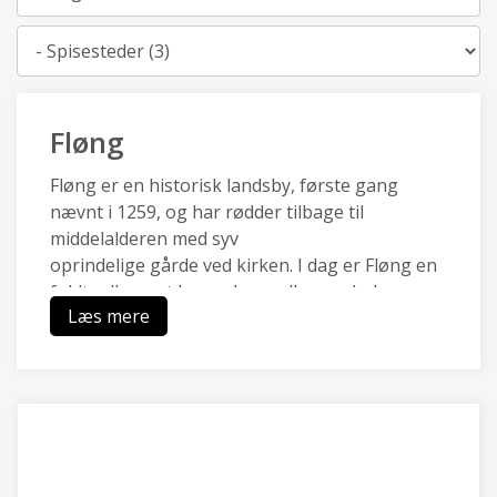
Kategori
Fløng
Fløng er en historisk landsby, første gang
nævnt i 1259, og har rødder tilbage til
middelalderen med syv
oprindelige gårde ved kirken. I dag er Fløng en
fuldt udbygget by med parcelhuse, skole,
Læs mere
svømmehal
og supermarked, og området har fået plantet
Fløngskoven som en moderne folkeskov.
Fløng har historisk og administrativ forbindelse
til de nærliggende landsbyer Marbjerg og
Soderup, som
sammenmed Vadsby udgør et lokalt