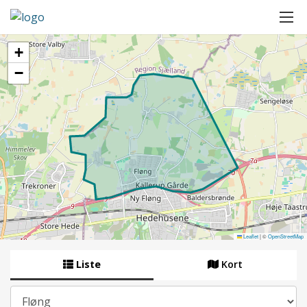
+
−
Leaflet
|
©
OpenStreetMap
Liste
Kort
By