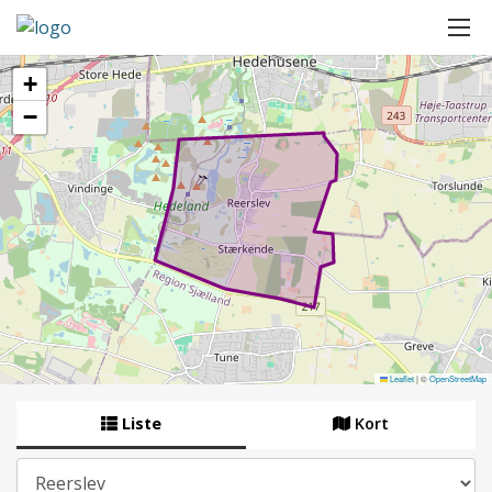
+
−
Leaflet
|
©
OpenStreetMap
Liste
Kort
By