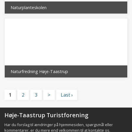
Naturplanteskolen
Naturfredning Høje-Taastrup
1
2
3
>
Last ›
Høje-Taastrup Turistforening
Har du forslag til ændringer på hjemmesiden, spørgsmål eller
kommentarer, er du mere end velkommen til at
kontakte os
.