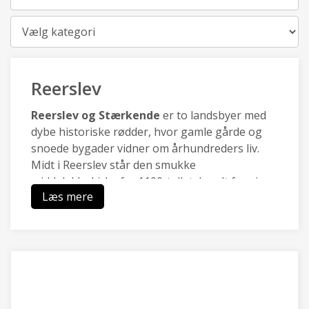
Kategori
Reerslev
Reerslev og Stærkende
er to landsbyer med
dybe historiske rødder, hvor gamle gårde og
snoede bygader vidner om århundreders liv.
Midt i Reerslev står den smukke
middelalderkirke fra 1100-tallet, kendt for sine
Læs mere
velbevarede kalkmalerier skabt af
Isefjordsmesteren. Lige udenfor breder det
naturskønne Hedeland sig med åbne vidder,
stier og rekreative områder, der binder fortid
og nutid sammen i et levende landskab
Mellem landsbyerne er der bronzealderhøj:
med den er vi klar over, at vi befinder os et sted,