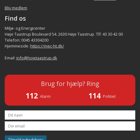
Bliv medlem
Find os
Miljø- og Energicenter
Høje Taastrup Boulevard 54. 2630 Høje Taastrup. Tlf: 43 30 42 00
Telefon: 0045 43304200
Hjemmeside :
https://mec-ht.dk/
Email:
info@hojetaastrup.dk
Brug for hjælp? Ring
112
114
Alarm
Politiet
Tilmeld nyhedsbrev