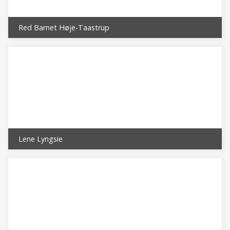
Red Barnet Høje-Taastrup
Lene Lyngsie