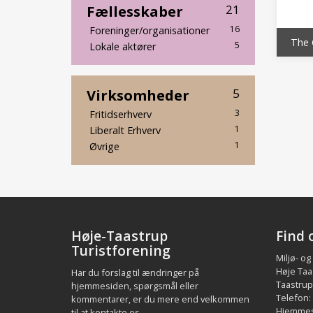
Fællesskaber
21
16
Foreninger/organisationer
The 
5
Lokale aktører
Virksomheder
5
3
Fritidserhverv
1
Liberalt Erhverv
1
Øvrige
Høje-Taastrup
Find 
Turistforening
Miljø- og
Høje Taa
Har du forslag til ændringer på
Taastrup.
hjemmesiden, spørgsmål eller
Telefon:
kommentarer, er du mere end velkommen
Hjemmes
til at
kontakte os
.