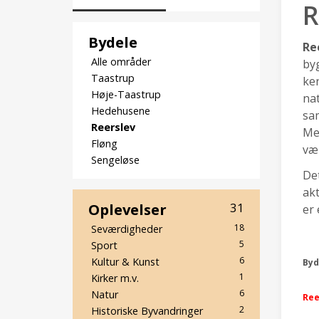
R
Bydele
Re
Alle områder
byg
Taastrup
ken
Høje-Taastrup
nat
Hedehusene
sa
Reerslev
Mel
Fløng
vær
Sengeløse
Det
akt
Oplevelser
31
er 
18
Seværdigheder
5
Sport
6
Kultur & Kunst
Byd
1
Kirker m.v.
6
Natur
Ree
2
Historiske Byvandringer