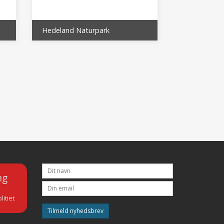
Hedeland Naturpark
ng
litiet
Tilmeld nyhedsbrev