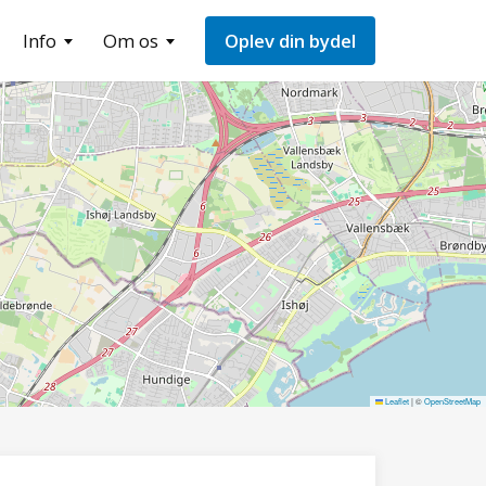
Info
Om os
Oplev din bydel
Leaflet
|
©
OpenStreetMap