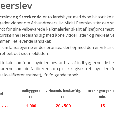
eerslev
erslev og Stærkende
er to landsbyer med dybe historiske 
ader vidner om århundreders liv. Midt i Reerslev står den s
dt for sine velbevarede kalkmalerier skabt af Isefjordsmest
urskønne Hedeland sig med åbne vidder, stier og rekreative
mmen i et levende landskab
lem landsbyerne er der bronzealderhøj: med den er vi klar ov
et beboet siden oldtiden.
 lokale samfund i bydelen består bl.a. af indbyggerne, de b
ørerne samt de faciliteter som p.t. er registreret i bydelen
et kvalificeret estimat), jfr. følgende tabel:
Indbyggere
Virksomh/ beskæftig.
Forening/organis
el
ca.
ca.
min.
1.000
20 - 500
15
rslev