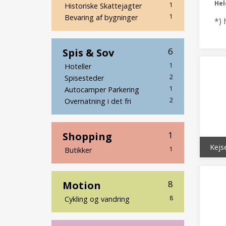
He
1
Historiske Skattejagter
1
Bevaring af bygninger
*) 
Spis & Sov
6
1
Hoteller
2
Spisesteder
1
Autocamper Parkering
2
Overnatning i det fri
Shopping
1
Kejs
1
Butikker
Motion
8
8
Cykling og vandring