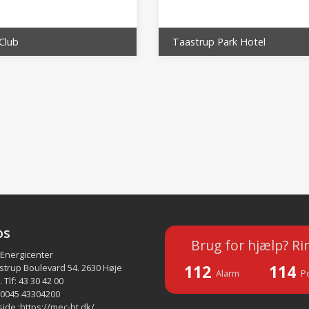
Club
Taastrup Park Hotel
os
Brug for hjælp? Ri
 Energicenter
112
114
strup Boulevard 54. 2630 Høje
Alarm
Po
 Tlf: 43 30 42 00
 0045 43304200
ide :
https://mec-ht.dk/