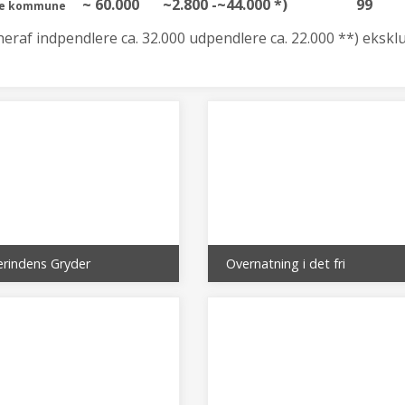
~ 60.000
~2.800 -~44.000 *)
99
le kommune
heraf indpendlere ca. 32.000 udpendlere ca. 22.000 **) eksk
erindens Gryder
Overnatning i det fri