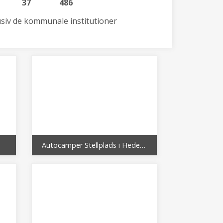
37
486
lusiv de kommunale institutioner
Autocamper Stellplads i Hedeland fra 1.5.2020