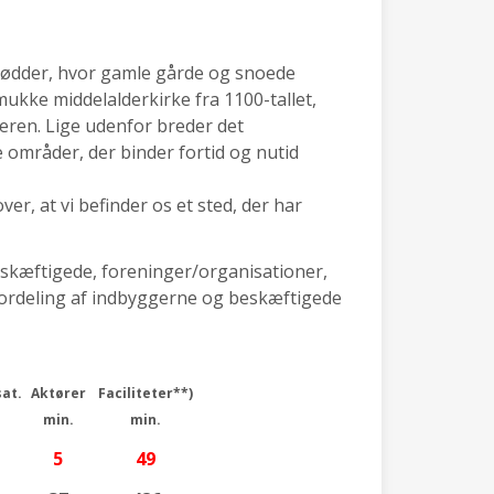
rødder, hvor gamle gårde og snoede
mukke middelalderkirke fra 1100-tallet,
eren. Lige udenfor breder det
 områder, der binder fortid og nutid
er, at vi befinder os et sted, der har
eskæftigede, foreninger/organisationer,
 (fordeling af indbyggerne og beskæftigede
at.
Aktører
Faciliteter**)
min.
min.
5
49