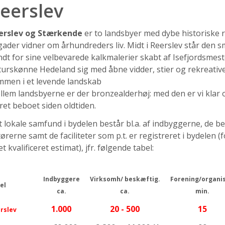
eerslev
erslev og Stærkende
er to landsbyer med dybe historiske 
ader vidner om århundreders liv. Midt i Reerslev står den s
dt for sine velbevarede kalkmalerier skabt af Isefjordsmest
urskønne Hedeland sig med åbne vidder, stier og rekreative
mmen i et levende landskab
lem landsbyerne er der bronzealderhøj: med den er vi klar ov
et beboet siden oldtiden.
 lokale samfund i bydelen består bl.a. af indbyggerne, de b
ørerne samt de faciliteter som p.t. er registreret i bydelen
et kvalificeret estimat), jfr. følgende tabel:
Indbyggere
Virksomh/ beskæftig.
Forening/organis
el
ca.
ca.
min.
1.000
20 - 500
15
rslev