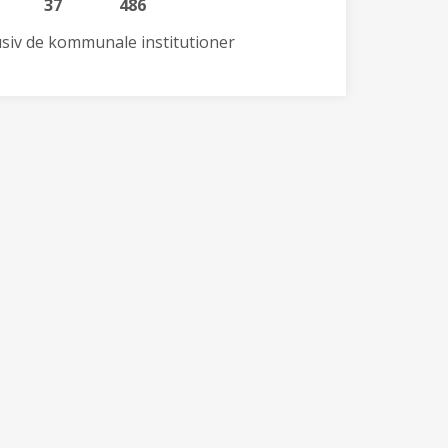
37
486
lusiv de kommunale institutioner