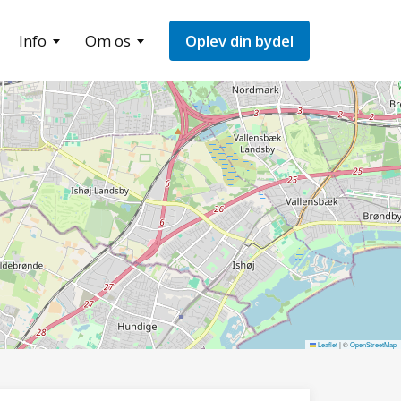
Info
Om os
Oplev din bydel
Leaflet
|
©
OpenStreetMap