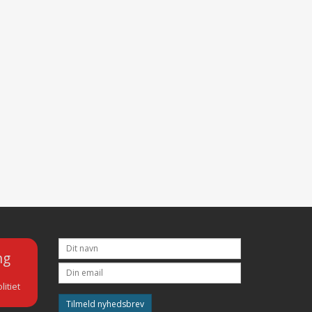
ng
litiet
Tilmeld nyhedsbrev