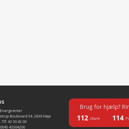
os
Brug for hjælp? Ri
 Energicenter
112
114
strup Boulevard 54. 2630 Høje
Alarm
Po
 Tlf: 43 30 42 00
 0045 43304200