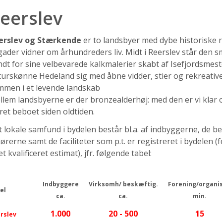
eerslev
erslev og Stærkende
er to landsbyer med dybe historiske 
ader vidner om århundreders liv. Midt i Reerslev står den s
dt for sine velbevarede kalkmalerier skabt af Isefjordsmest
urskønne Hedeland sig med åbne vidder, stier og rekreative
mmen i et levende landskab
lem landsbyerne er der bronzealderhøj: med den er vi klar ov
et beboet siden oldtiden.
 lokale samfund i bydelen består bl.a. af indbyggerne, de b
ørerne samt de faciliteter som p.t. er registreret i bydelen
et kvalificeret estimat), jfr. følgende tabel:
Indbyggere
Virksomh/ beskæftig.
Forening/organis
el
ca.
ca.
min.
1.000
20 - 500
15
rslev