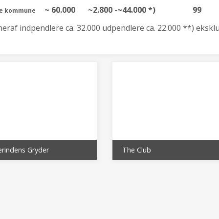
~ 60.000
~2.800 -~44.000 *)
99
le kommune
heraf indpendlere ca. 32.000 udpendlere ca. 22.000 **) eksk
erindens Gryder
The Club