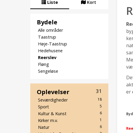
Liste
Kort
R
Bydele
Re
Alle områder
byg
Taastrup
ken
Høje-Taastrup
nat
Hedehusene
sa
Reerslev
Mel
Fløng
vær
Sengeløse
Det
akt
Oplevelser
31
er 
18
Seværdigheder
5
Sport
6
Kultur & Kunst
Byd
1
Kirker m.v.
6
Natur
Ree