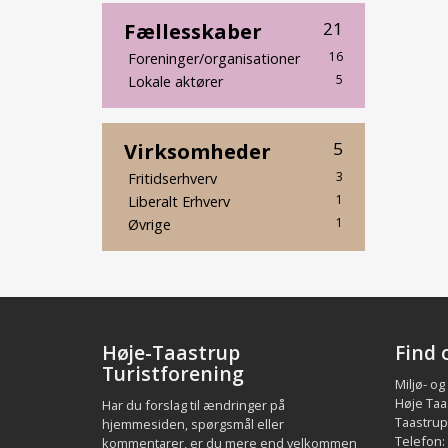
Fællesskaber
21
16
Foreninger/organisationer
5
Lokale aktører
Virksomheder
5
3
Fritidserhverv
1
Liberalt Erhverv
1
Øvrige
Høje-Taastrup
Find 
Turistforening
Miljø- og
Høje Taa
Har du forslag til ændringer på
Taastrup.
hjemmesiden, spørgsmål eller
Telefon:
kommentarer, er du mere end velkommen