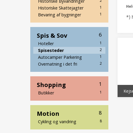
2
Historiske Byvandringer
He
1
Historiske Skattejagter
1
Bevaring af bygninger
*) 
Spis & Sov
6
1
Hoteller
2
Spisesteder
1
Autocamper Parkering
2
Overnatning i det fri
Shopping
1
Kejs
1
Butikker
Motion
8
8
Cykling og vandring