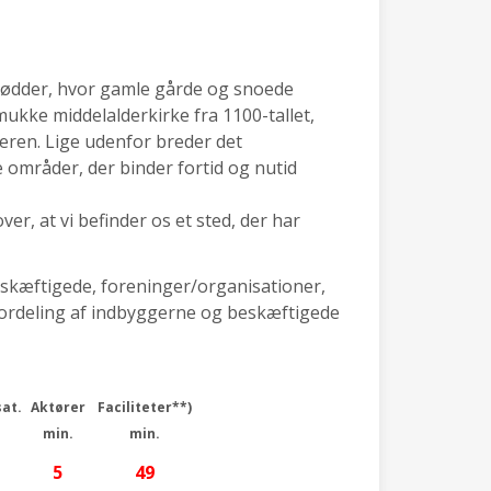
rødder, hvor gamle gårde og snoede
mukke middelalderkirke fra 1100-tallet,
eren. Lige udenfor breder det
 områder, der binder fortid og nutid
er, at vi befinder os et sted, der har
eskæftigede, foreninger/organisationer,
 (fordeling af indbyggerne og beskæftigede
at.
Aktører
Faciliteter**)
min.
min.
5
49