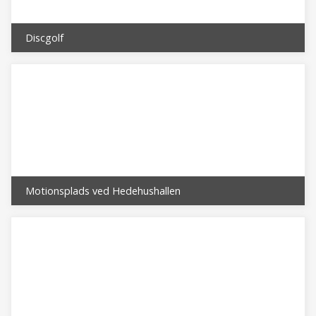
Discgolf
Motionsplads ved Hedehushallen