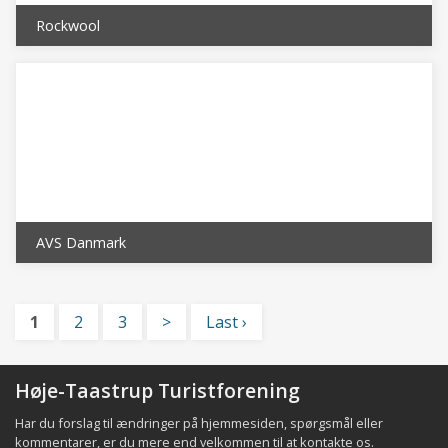
Rockwool
AVS Danmark
1
2
3
>
Last ›
Høje-Taastrup Turistforening
Har du forslag til ændringer på hjemmesiden, spørgsmål eller
kommentarer, er du mere end velkommen til at
kontakte os
.