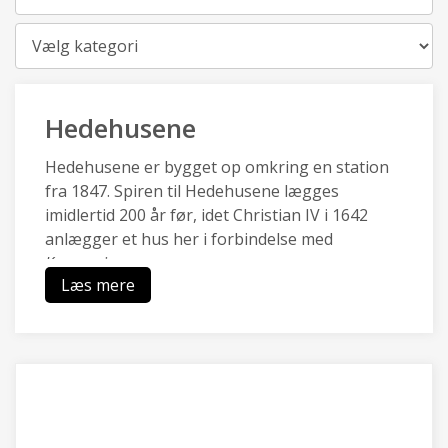
Kategori
Hedehusene
Hedehusene er bygget op omkring en station
fra 1847. Spiren til Hedehusene lægges
imidlertid 200 år før, idet Christian IV i 1642
anlægger et hus her i forbindelse med
Kongevejen.
Læs mere
Hedehusene en af de ældste stations- og
industribyer i landet og har en særlig identitet,
da de kulturhistoriske træk af
boligbebyggelser, industri- og
håndværksbygninger, landsbysamfund,
gadeforløb og grusgrav er bevaret.
Hedehusene er omgivet af landbrugsarealer og