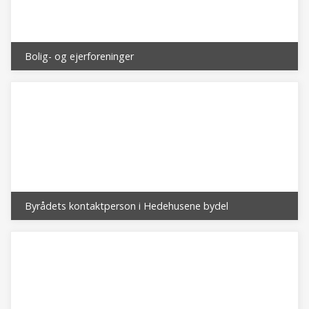
Bolig- og ejerforeninger
Byrådets kontaktperson i Hedehusene bydel