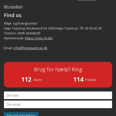
Bliv medlem
Find os
Miljø- og Energicenter
Høje Taastrup Boulevard 54. 2630 Høje Taastrup. Tlf: 43 30 42 00
Telefon: 0045 43304200
Hjemmeside :
https://mec-ht.dk/
Email:
info@hojetaastrup.dk
Brug for hjælp? Ring
112
114
Alarm
Politiet
Tilmeld nyhedsbrev