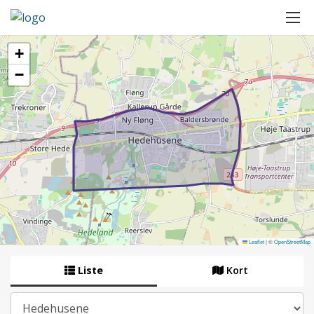
+
−
Leaflet
|
©
OpenStreetMap
Liste
Kort
By