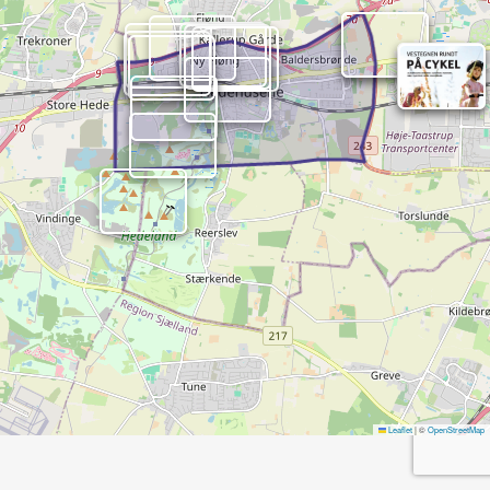
Leaflet
|
©
OpenStreetMap