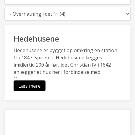
Kategori
Hedehusene
Hedehusene er bygget op omkring en station
fra 1847. Spiren til Hedehusene lægges
imidlertid 200 år før, idet Christian IV i 1642
anlægger et hus her i forbindelse med
Kongevejen.
Læs mere
Hedehusene en af de ældste stations- og
industribyer i landet og har en særlig identitet,
da de kulturhistoriske træk af
boligbebyggelser, industri- og
håndværksbygninger, landsbysamfund,
gadeforløb og grusgrav er bevaret.
Hedehusene er omgivet af landbrugsarealer og