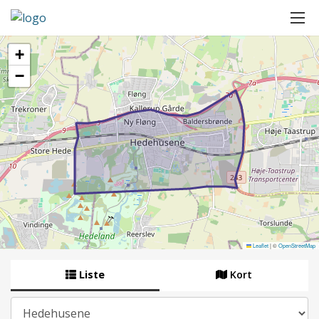
+
−
Leaflet
|
©
OpenStreetMap
Liste
Kort
By