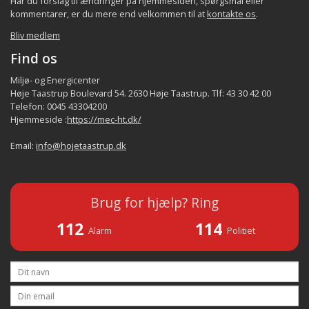
Har du forslag til ændringer på hjemmesiden, spørgsmål eller
kommentarer, er du mere end velkommen til at
kontakte os
.
Bliv medlem
Find os
Miljø- og Energicenter
Høje Taastrup Boulevard 54. 2630 Høje Taastrup. Tlf: 43 30 42 00
Telefon: 0045 43304200
Hjemmeside :
https://mec-ht.dk/
Email:
info@hojetaastrup.dk
Brug for hjælp? Ring
112
114
Alarm
Politiet