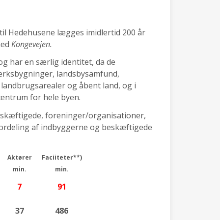
til Hedehusene lægges imidlertid 200 år
 med
Kongevejen.
g har en særlig identitet, da de
værksbygninger, landsbysamfund,
landbrugsarealer og åbent land, og i
centrum for hele byen.
eskæftigede, foreninger/organisationer,
 (fordeling af indbyggerne og beskæftigede
Aktører
Faciiteter**)
min.
min.
7
91
37
486