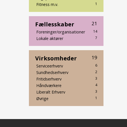
1
Fitness m.v.
Fællesskaber
21
14
Foreninger/organisationer
7
Lokale aktører
Virksomheder
19
6
Serviceerhverv
2
Sundhedserhverv
3
Fritidserhverv
4
Håndværkere
3
Liberalt Erhverv
1
Øvrige