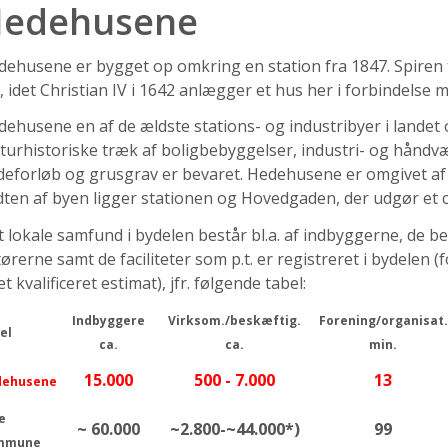
edehusene
ehusene er bygget op omkring en station fra 1847. Spiren 
, idet Christian IV i 1642 anlægger et hus her i forbindelse
ehusene en af de ældste stations- og industribyer i landet o
lturhistoriske træk af boligbebyggelser, industri- og hånd
eforløb og grusgrav er bevaret. Hedehusene er omgivet af 
ten af byen ligger stationen og Hovedgaden, der udgør et 
 lokale samfund i bydelen består bl.a. af indbyggerne, de b
ørerne samt de faciliteter som p.t. er registreret i bydelen
et kvalificeret estimat), jfr. følgende tabel:
Indbyggere
Virksom./beskæftig.
Forening/organisat.
el
ca.
ca.
min.
15.000
500 - 7.000
13
dehusene
e
~ 60.000
~2.800-~44.000*)
99
mmune