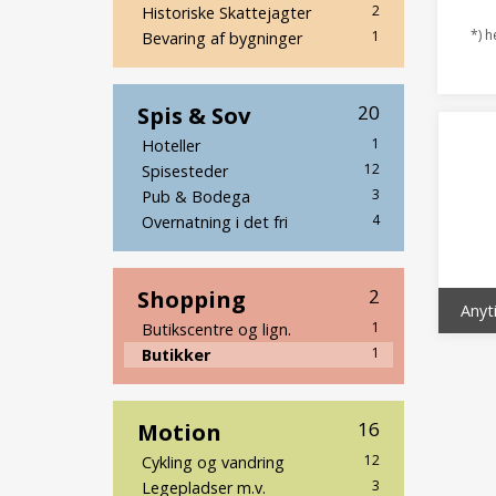
2
Historiske Skattejagter
*) h
1
Bevaring af bygninger
Spis & Sov
20
1
Hoteller
12
Spisesteder
3
Pub & Bodega
4
Overnatning i det fri
Shopping
2
Anyt
1
Butikscentre og lign.
1
Butikker
Motion
16
12
Cykling og vandring
3
Legepladser m.v.