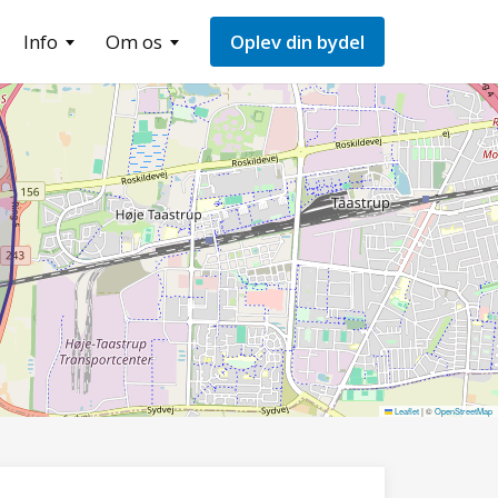
Info
Om os
Oplev din bydel
Leaflet
|
©
OpenStreetMap