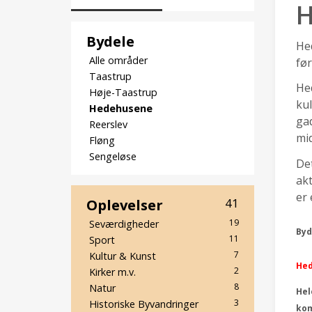
H
Bydele
Hed
Alle områder
før
Taastrup
Hed
Høje-Taastrup
ku
Hedehusene
gad
Reerslev
mid
Fløng
Sengeløse
Det
akt
er 
Oplevelser
41
19
Seværdigheder
Byd
11
Sport
7
Kultur & Kunst
He
2
Kirker m.v.
8
Natur
Hel
3
Historiske Byvandringer
ko