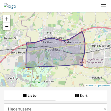
+
−
Leaflet
|
©
OpenStreetMap
Liste
Kort
By