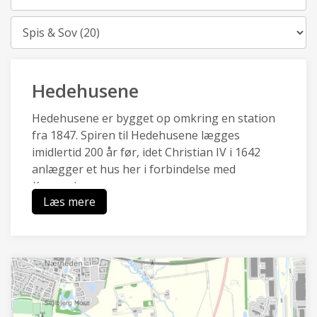
Kategori
Hedehusene
Hedehusene er bygget op omkring en station
fra 1847. Spiren til Hedehusene lægges
imidlertid 200 år før, idet Christian IV i 1642
anlægger et hus her i forbindelse med
Kongevejen.
Læs mere
Hedehusene en af de ældste stations- og
industribyer i landet og har en særlig identitet,
da de kulturhistoriske træk af
boligbebyggelser, industri- og
håndværksbygninger, landsbysamfund,
gadeforløb og grusgrav er bevaret.
Hedehusene er omgivet af landbrugsarealer og