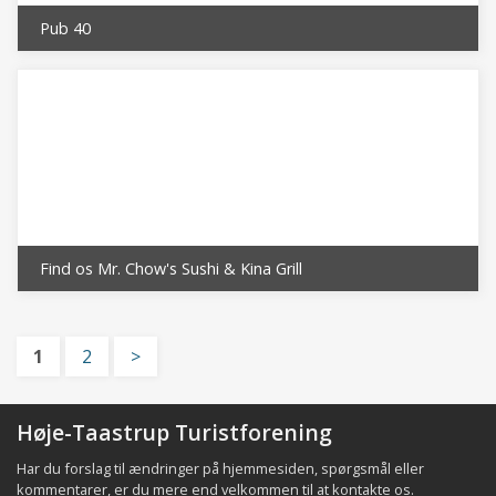
Pub 40
Find os Mr. Chow's Sushi & Kina Grill
1
2
>
Høje-Taastrup Turistforening
Har du forslag til ændringer på hjemmesiden, spørgsmål eller
kommentarer, er du mere end velkommen til at
kontakte os
.