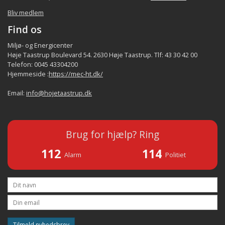
Bliv medlem
Find os
Miljø- og Energicenter
Høje Taastrup Boulevard 54. 2630 Høje Taastrup. Tlf: 43 30 42 00
Telefon: 0045 43304200
Hjemmeside :
https://mec-ht.dk/
Email:
info@hojetaastrup.dk
Brug for hjælp? Ring
112
114
Alarm
Politiet
Tilmeld nyhedsbrev