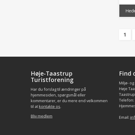
Hede
1
Høje-Taastrup
Find 
Turistforening
Miljø- og
Høje Taa
Har du forslag til ændringer på
Taastrup.
hjemmesiden, spørgsmål eller
Telefon:
kommentarer, er du mere end velkommen
Hjemmes
til at
kontakte os
.
Bliv medlem
Email:
in