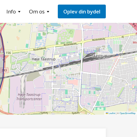
Info
Om os
Oplev din bydel
Leaflet
|
©
OpenStreetMap