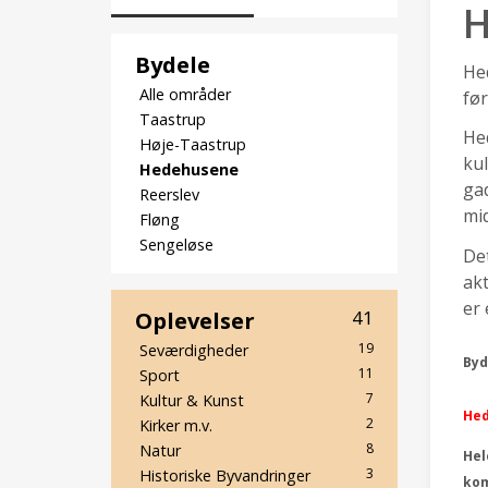
H
Bydele
Hed
Alle områder
før
Taastrup
Hed
Høje-Taastrup
ku
Hedehusene
gad
Reerslev
mid
Fløng
Sengeløse
Det
akt
er 
Oplevelser
41
19
Seværdigheder
Byd
11
Sport
7
Kultur & Kunst
He
2
Kirker m.v.
8
Natur
Hel
3
Historiske Byvandringer
ko