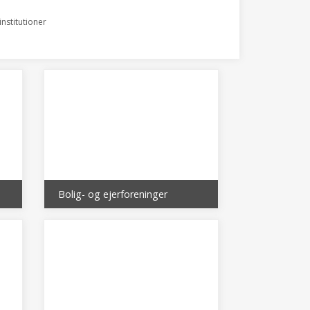
nstitutioner
Bolig- og ejerforeninger