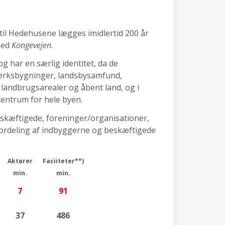
til Hedehusene lægges imidlertid 200 år
 med
Kongevejen.
g har en særlig identitet, da de
værksbygninger, landsbysamfund,
landbrugsarealer og åbent land, og i
centrum for hele byen.
eskæftigede, foreninger/organisationer,
 (fordeling af indbyggerne og beskæftigede
Aktører
Faciiteter**)
min.
min.
7
91
37
486