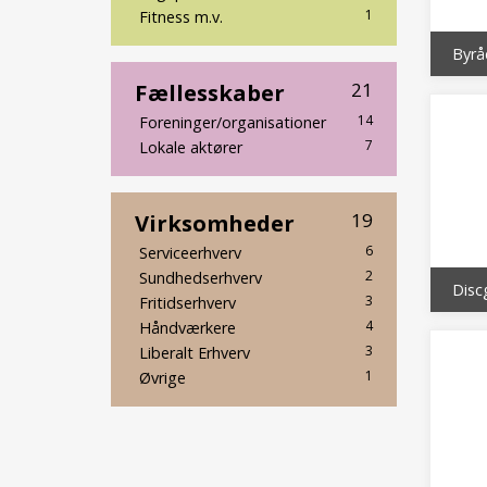
1
Fitness m.v.
Fællesskaber
21
14
Foreninger/organisationer
7
Lokale aktører
Virksomheder
19
6
Serviceerhverv
2
Sundhedserhverv
Disc
3
Fritidserhverv
4
Håndværkere
3
Liberalt Erhverv
1
Øvrige