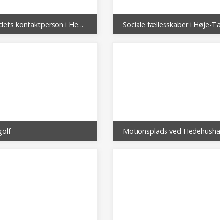
Byrådets kontaktperson i Hedehusene bydel
golf