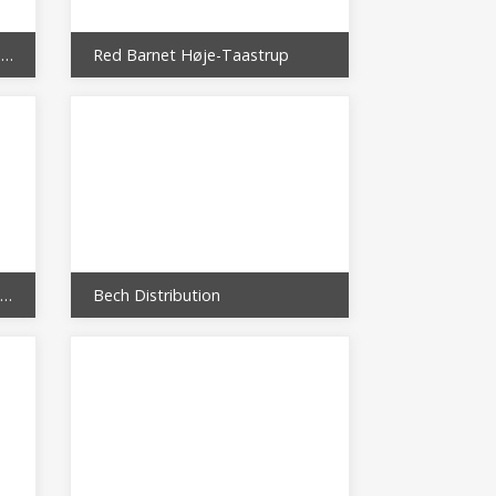
Sociale fællesskaber i Høje-Taastrup
Red Barnet Høje-Taastrup
Motionsplads ved Hedehushallen
Bech Distribution