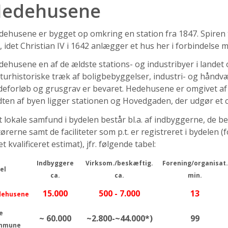
edehusene
ehusene er bygget op omkring en station fra 1847. Spiren 
, idet Christian IV i 1642 anlægger et hus her i forbindelse
ehusene en af de ældste stations- og industribyer i landet o
lturhistoriske træk af boligbebyggelser, industri- og hånd
eforløb og grusgrav er bevaret. Hedehusene er omgivet af 
ten af byen ligger stationen og Hovedgaden, der udgør et 
 lokale samfund i bydelen består bl.a. af indbyggerne, de b
ørerne samt de faciliteter som p.t. er registreret i bydelen
et kvalificeret estimat), jfr. følgende tabel:
Indbyggere
Virksom./beskæftig.
Forening/organisat.
el
ca.
ca.
min.
15.000
500 - 7.000
13
dehusene
e
~ 60.000
~2.800-~44.000*)
99
mmune