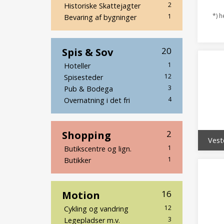
2
Historiske Skattejagter
*) h
1
Bevaring af bygninger
Spis & Sov
20
1
Hoteller
12
Spisesteder
3
Pub & Bodega
4
Overnatning i det fri
Shopping
2
Vest
1
Butikscentre og lign.
1
Butikker
Motion
16
12
Cykling og vandring
3
Legepladser m.v.