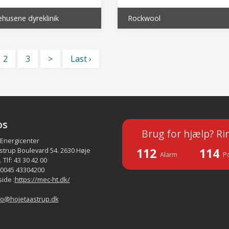
husene dyreklinik
Rockwool
2
3
>
Last ›
os
Brug for hjælp? Ri
 Energicenter
112
114
strup Boulevard 54. 2630 Høje
Alarm
Po
 Tlf: 43 30 42 00
 0045 43304200
ide :
https://mec-ht.dk/
fo@hojetaastrup.dk