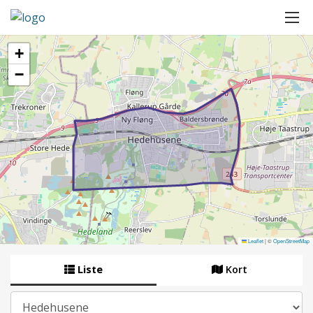
+
−
Leaflet
|
©
OpenStreetMap
Liste
Kort
By