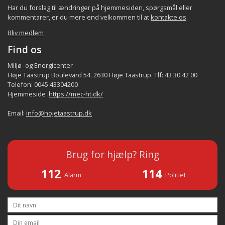
Har du forslag til ændringer på hjemmesiden, spørgsmål eller
kommentarer, er du mere end velkommen til at
kontakte os
.
Bliv medlem
Find os
Miljø- og Energicenter
Høje Taastrup Boulevard 54. 2630 Høje Taastrup. Tlf: 43 30 42 00
Telefon: 0045 43304200
Hjemmeside :
https://mec-ht.dk/
Email:
info@hojetaastrup.dk
Brug for hjælp? Ring
112
114
Alarm
Politiet