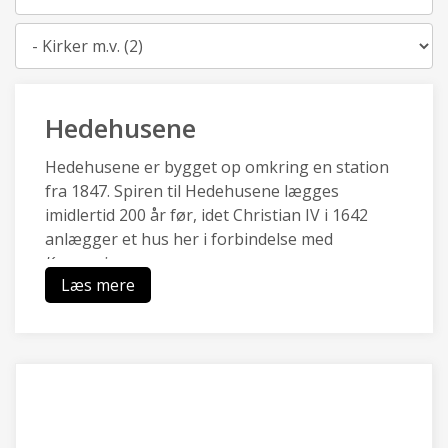
Kategori
Hedehusene
Hedehusene er bygget op omkring en station
fra 1847. Spiren til Hedehusene lægges
imidlertid 200 år før, idet Christian IV i 1642
anlægger et hus her i forbindelse med
Kongevejen.
Læs mere
Hedehusene en af de ældste stations- og
industribyer i landet og har en særlig identitet,
da de kulturhistoriske træk af
boligbebyggelser, industri- og
håndværksbygninger, landsbysamfund,
gadeforløb og grusgrav er bevaret.
Hedehusene er omgivet af landbrugsarealer og