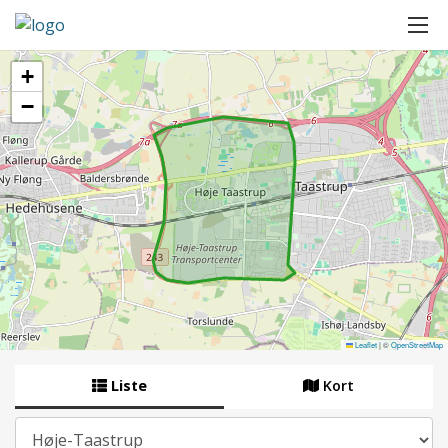
+
−
Leaflet
|
©
OpenStreetMap
Liste
Kort
By