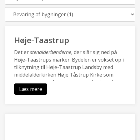
Kategori
Høje-Taastrup
Det er
stenalderbønderne
, der slår sig ned på
Høje-Taastrups marker. Bydelen er vokset op i
tilknytning til Høje-Taastrup Landsby med
middelalderkirken Høje Tåstrup Kirke som
centrum, og mod vest sammenvokset med
Læs mere
Kraghave landsby.
Den nye by Høje-Taastrup blev udviklet med
City2 i 70.rne og omkring den nye station i i
80.rne, og er i dag en pulserende forstad med
en blanding af moderne boliger, et rigt lokalt
erhvervsliv med Transportcenter og DBUs
Campus og grønne områder ved Hakkemosen.