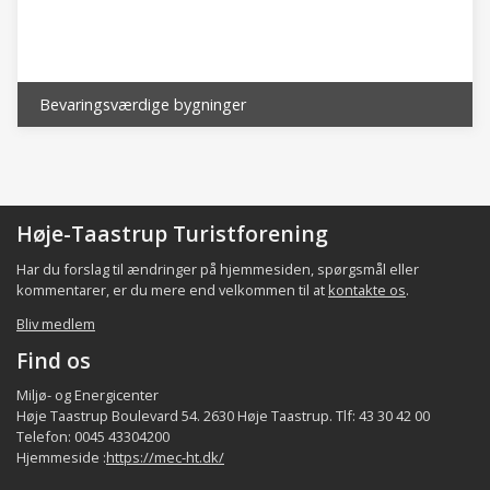
Det lokale samfund i bydelen består bl.a. af
indbyggerne, de beskæftigede,
foreninger/organisationer, aktørerne samt de
faciliteter som p.t. er registreret i bydelen
Bevaringsværdige bygninger
(fordeling af indbyggerne og beskæftigede er
et kvalificeret estimat), jfr. følgende tabel:
Indbyggere
Virksomh./beskæftigede
Forening/organi
Bydel
ca.
ca.
min.
Høje-Taastrup Turistforening
Høje-
Har du forslag til ændringer på hjemmesiden, spørgsmål eller
18.000
900 - 14.000
15
Taastrup
kommentarer, er du mere end velkommen til at
kontakte os
.
Bliv medlem
Hele
~ 60.000
~ 2.800 - ~44.000 *)
99
kommune
Find os
*) heraf indpendlere ca. 32.000 udpendlere ca. 22.000 **)
Miljø- og Energicenter
Høje Taastrup Boulevard 54. 2630 Høje Taastrup. Tlf: 43 30 42 00
eksklusiv de kommunale institutioner
Telefon: 0045 43304200
Hjemmeside :
https://mec-ht.dk/