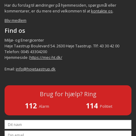
Har du forslag til ændringer på hjemmesiden, spørgsmål eller
kommentarer, er du mere end velkommen til at
kontakte os
.
Bliv medlem
Find os
Miljø- og Energicenter
Høje Taastrup Boulevard 54. 2630 Høje Taastrup. Tlf: 43 30 42 00
Telefon: 0045 43304200
Hjemmeside :
https://mec-ht.dk/
Email:
info@hojetaastrup.dk
Brug for hjælp? Ring
112
114
Alarm
Politiet