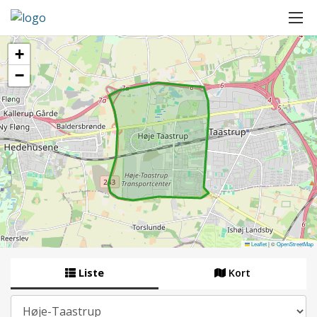
+
−
Leaflet
|
©
OpenStreetMap
Liste
Kort
By