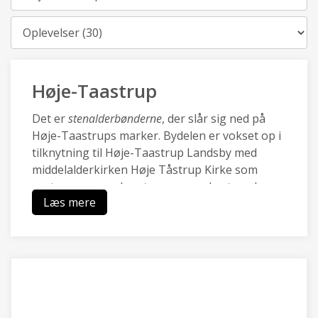
Kategori
Høje-Taastrup
Det er
stenalderbønderne
, der slår sig ned på
Høje-Taastrups marker. Bydelen er vokset op i
tilknytning til Høje-Taastrup Landsby med
middelalderkirken Høje Tåstrup Kirke som
centrum, og mod vest sammenvokset med
Læs mere
Kraghave landsby.
Den nye by Høje-Taastrup blev udviklet med
City2 i 70.rne og omkring den nye station i i
80.rne, og er i dag en pulserende forstad med
en blanding af moderne boliger, et rigt lokalt
erhvervsliv med Transportcenter og DBUs
Campus og grønne områder ved Hakkemosen.