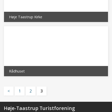
Høje Taastrup Kirke
Rådhuset
<
1
2
3
Høje-Taastrup Turistforening