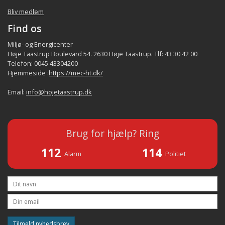
Bliv medlem
Find os
Miljø- og Energicenter
Høje Taastrup Boulevard 54. 2630 Høje Taastrup. Tlf: 43 30 42 00
Telefon: 0045 43304200
Hjemmeside :
https://mec-ht.dk/
Email:
info@hojetaastrup.dk
Brug for hjælp? Ring
112
114
Alarm
Politiet
Tilmeld nyhedsbrev