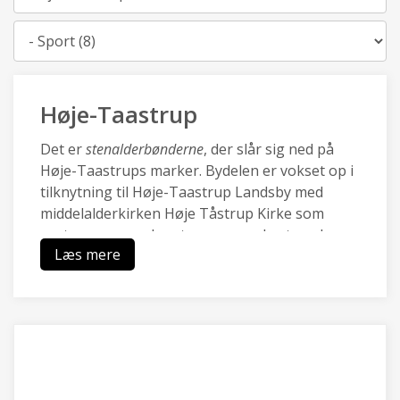
Kategori
Høje-Taastrup
Det er
stenalderbønderne
, der slår sig ned på
Høje-Taastrups marker. Bydelen er vokset op i
tilknytning til Høje-Taastrup Landsby med
middelalderkirken Høje Tåstrup Kirke som
centrum, og mod vest sammenvokset med
Læs mere
Kraghave landsby.
Den nye by Høje-Taastrup blev udviklet med
City2 i 70.rne og omkring den nye station i i
80.rne, og er i dag en pulserende forstad med
en blanding af moderne boliger, et rigt lokalt
erhvervsliv med Transportcenter og DBUs
Campus og grønne områder ved Hakkemosen.