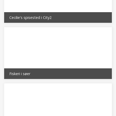
Cecilie's spisested i City2
Fiskeri i søer