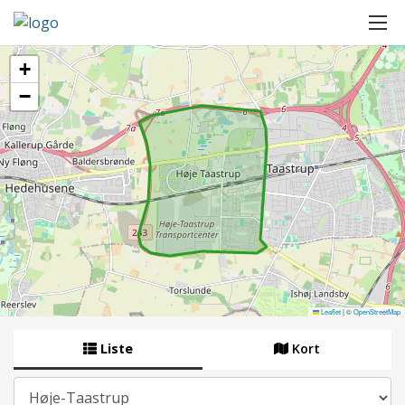
+
−
Leaflet
|
©
OpenStreetMap
Liste
Kort
By