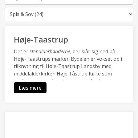
Kategori
Høje-Taastrup
Det er
stenalderbønderne
, der slår sig ned på
Høje-Taastrups marker. Bydelen er vokset op i
tilknytning til Høje-Taastrup Landsby med
middelalderkirken Høje Tåstrup Kirke som
centrum, og mod vest sammenvokset med
Læs mere
Kraghave landsby.
Den nye by Høje-Taastrup blev udviklet med
City2 i 70.rne og omkring den nye station i i
80.rne, og er i dag en pulserende forstad med
en blanding af moderne boliger, et rigt lokalt
erhvervsliv med Transportcenter og DBUs
Campus og grønne områder ved Hakkemosen.