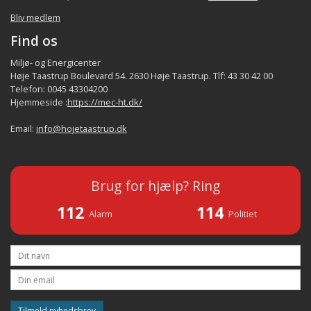
Bliv medlem
Find os
Miljø- og Energicenter
Høje Taastrup Boulevard 54. 2630 Høje Taastrup. Tlf: 43 30 42 00
Telefon: 0045 43304200
Hjemmeside :
https://mec-ht.dk/
Email:
info@hojetaastrup.dk
Brug for hjælp? Ring
112
114
Alarm
Politiet
Tilmeld nyhedsbrev