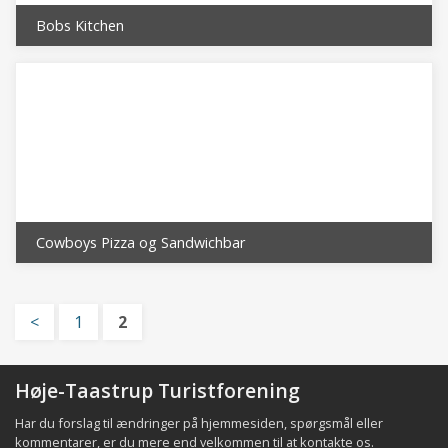
Bobs Kitchen
Cowboys Pizza og Sandwichbar
<
1
2
Høje-Taastrup Turistforening
Har du forslag til ændringer på hjemmesiden, spørgsmål eller
kommentarer, er du mere end velkommen til at
kontakte os
.