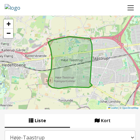
+
−
Leaflet
|
©
OpenStreetMap
Liste
Kort
By