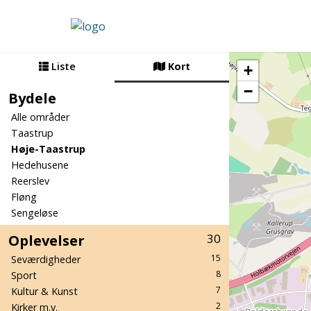
Liste
Kort
+
−
Bydele
Alle områder
Taastrup
Høje-Taastrup
Hedehusene
Reerslev
Fløng
Sengeløse
Oplevelser
30
15
Seværdigheder
8
Sport
7
Kultur & Kunst
2
Kirker m.v.