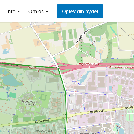
Info
Om os
Oplev din bydel