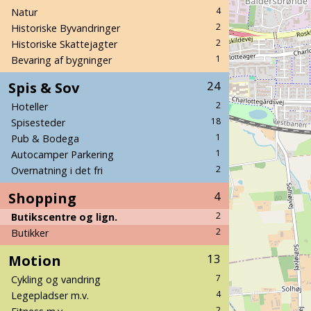
4
Natur
2
Historiske Byvandringer
2
Historiske Skattejagter
1
Bevaring af bygninger
Spis & Sov
24
2
Hoteller
18
Spisesteder
1
Pub & Bodega
1
Autocamper Parkering
2
Overnatning i det fri
Shopping
4
2
Butikscentre og lign.
2
Butikker
Motion
13
7
Cykling og vandring
4
Legepladser m.v.
2