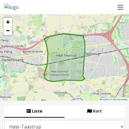
+
−
Leaflet
|
©
OpenStreetMap
Liste
Kort
By