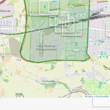
Leaflet
|
©
OpenStreetMap