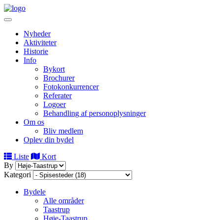
Nyheder
Aktiviteter
Historie
Info
Bykort
Brochurer
Fotokonkurrencer
Referater
Logoer
Behandling af personoplysninger
Om os
Bliv medlem
Oplev din bydel
Liste
Kort
+
By
Kategori
−
Bydele
Alle områder
Taastrup
Høje-Taastrup