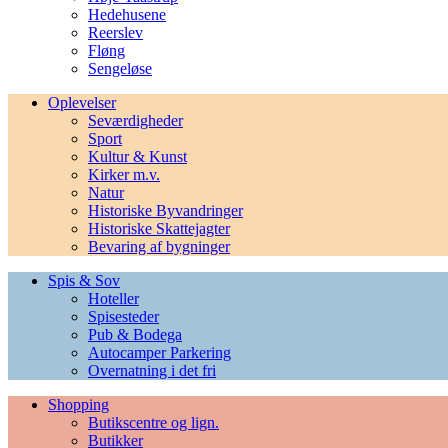
Hedehusene
Reerslev
Fløng
Sengeløse
Oplevelser
Seværdigheder
Sport
Kultur & Kunst
Kirker m.v.
Natur
Historiske Byvandringer
Historiske Skattejagter
Bevaring af bygninger
Spis & Sov
Hoteller
Spisesteder
Pub & Bodega
Autocamper Parkering
Overnatning i det fri
Shopping
Butikscentre og lign.
Butikker