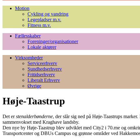
Motion
Cykling og vandring
Legepladser m.v.
Fitness m.v.
Fællesskaber
Foreninger/organisationer
Lokale aktører
Virksomheder
Serviceerhverv
Sundhedserhverv
Fritidserhverv
Liberalt Erhverv
Øvrige
Høje-Taastrup
Det er
stenalderbønderne
, der slår sig ned på Høje-Taastrups marker
sammenvokset med Kraghave landsby.
Den nye by Høje-Taastrup blev udviklet med City2 i 70.rne og omkring 
Transportcenter og DBUs Campus og grønne områder ved Hakkemos