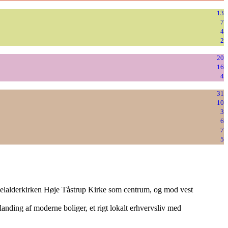
13
7
4
2
20
16
4
31
10
3
6
7
5
ddelalderkirken Høje Tåstrup Kirke som centrum, og mod vest
anding af moderne boliger, et rigt lokalt erhvervsliv med