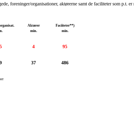
de, foreninger/organisationer, aktørerne samt de faciliteter som p.t. er 
organisat.
Aktører
Faciiteter**)
n.
min.
min.
5
4
95
9
37
486
ner