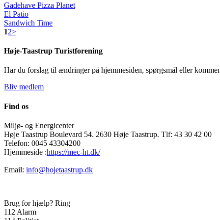
Gadehave Pizza Planet
El Patio
Sandwich Time
1
2
>
Høje-Taastrup Turistforening
Har du forslag til ændringer på hjemmesiden, spørgsmål eller kommen
Bliv medlem
Find os
Miljø- og Energicenter
Høje Taastrup Boulevard 54. 2630 Høje Taastrup. Tlf: 43 30 42 00
Telefon: 0045 43304200
Hjemmeside :
https://mec-ht.dk/
Email:
info@hojetaastrup.dk
Brug for hjælp? Ring
112
Alarm