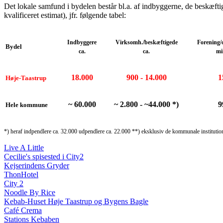
Det lokale samfund i bydelen består bl.a. af indbyggerne, de beskæftige
kvalificeret estimat), jfr. følgende tabel:
Indbyggere
Virksomh./beskæftigede
Forening/
Bydel
ca.
ca.
mi
18.000
900 - 14.000
1
Høje-Taastrup
~ 60.000
~ 2.800 - ~44.000 *)
9
Hele kommune
*) heraf indpendlere ca. 32.000 udpendlere ca. 22.000 **) eksklusiv de kommunale institutio
Live A Little
Cecilie's spisested i City2
Kejserindens Gryder
ThonHotel
City 2
Noodle By Rice
Kebab-Huset Høje Taastrup og Bygens Bagle
Café Crema
Stations Kebaben