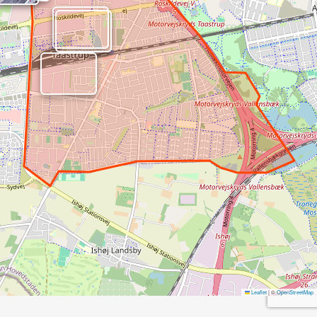
Leaflet
|
©
OpenStreetMap