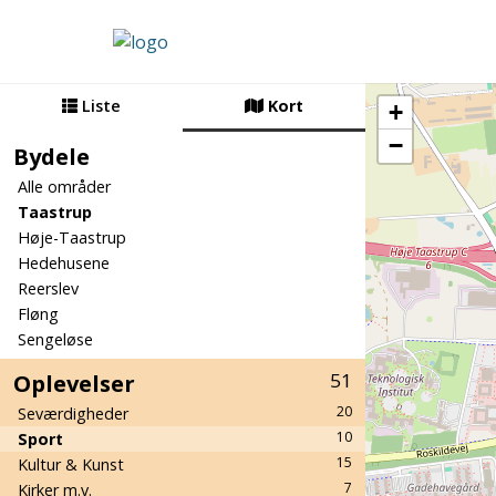
Liste
Kort
+
−
Bydele
Alle områder
Taastrup
Høje-Taastrup
Hedehusene
Reerslev
Fløng
Sengeløse
Oplevelser
51
20
Seværdigheder
10
Sport
15
Kultur & Kunst
7
Kirker m.v.