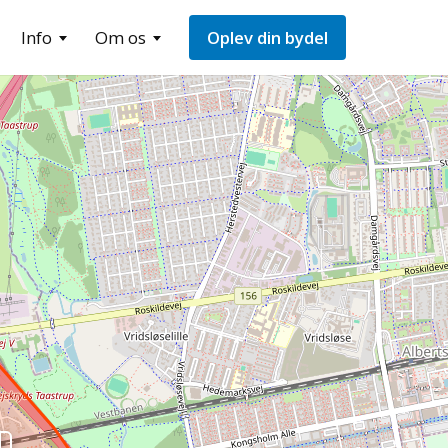
Info
Om os
Oplev din bydel