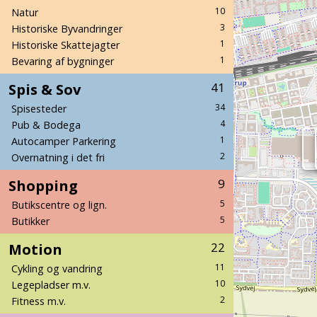
10
Natur
3
Historiske Byvandringer
1
Historiske Skattejagter
1
Bevaring af bygninger
Spis & Sov
41
34
Spisesteder
4
Pub & Bodega
1
Autocamper Parkering
2
Overnatning i det fri
Shopping
9
5
Butikscentre og lign.
5
Butikker
Motion
22
11
Cykling og vandring
10
Legepladser m.v.
2
Fitness m.v.