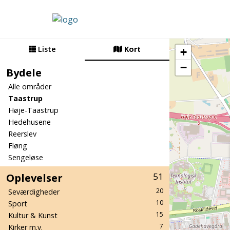
Liste
Kort
+
−
Bydele
Alle områder
Taastrup
Høje-Taastrup
Hedehusene
Reerslev
Fløng
Sengeløse
Oplevelser
51
20
Seværdigheder
10
Sport
15
Kultur & Kunst
7
Kirker m.v.