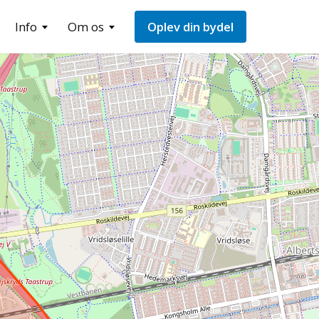
Info
Om os
Oplev din bydel