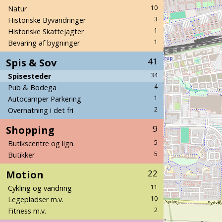
10
Natur
3
Historiske Byvandringer
1
Historiske Skattejagter
1
Bevaring af bygninger
Spis & Sov
41
34
Spisesteder
4
Pub & Bodega
1
Autocamper Parkering
2
Overnatning i det fri
Shopping
9
5
Butikscentre og lign.
5
Butikker
Motion
22
11
Cykling og vandring
10
Legepladser m.v.
2
Fitness m.v.