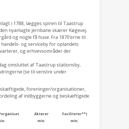
agt i 1788, lægges spiren til Taastrup
r den nyanlagte jernbane skærer Køgevej.
gård og nogle få huse. Fra 1870’erne til
n handels- og serviceby for oplandets
kvarterer, og erhvevsområder der
 dag omsluttet af Taastrup stationsby,
dringerne (se til venstre under
eskæftigede, foreninger/organisationer,
 (fordeling af indbyggerne og beskæftigede
/organisat.
Aktører
Faciliteter**)
in.
min.
min.