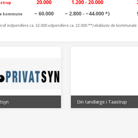
20.000
1.200 - 20.000
strup
~ 60.000
~ 2.800 - ~44.000 *)
le kommune
eraf indpendlere ca. 32.000 udpendlere ca. 22.000 **) eksklusiv de kommunale i
atsyn
Din tandlæge i Taastrup