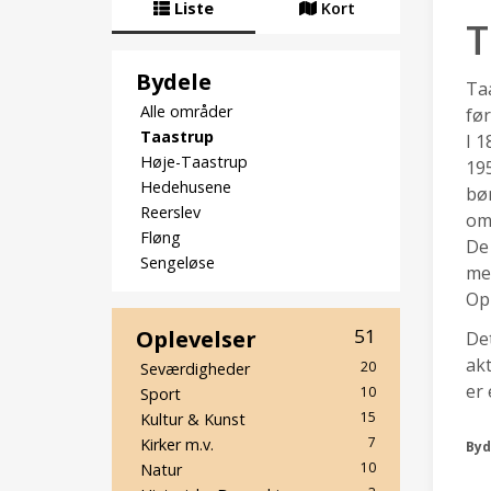
Liste
Kort
T
Bydele
Taa
Alle områder
før
Taastrup
I 1
Høje-Taastrup
195
Hedehusene
bøn
Reerslev
om
Fløng
De
Sengeløse
men
Opl
Oplevelser
51
Det
akt
20
Seværdigheder
er 
10
Sport
15
Kultur & Kunst
7
Kirker m.v.
Byd
10
Natur