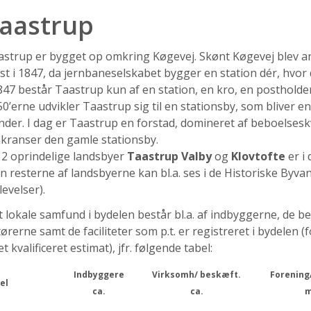
aastrup
strup er bygget op omkring Køgevej. Skønt Køgevej blev anl
st i 1847, da jernbaneselskabet bygger en station dér, hvo
847 består Taastrup kun af en station, en kro, en postholder
0’erne udvikler Taastrup sig til en stationsby, som bliver e
der. I dag er Taastrup en forstad, domineret af beboelses
kranser den gamle stationsby.
 2 oprindelige landsbyer
Taastrup Valby
og
Klovtofte
er i
 resterne af landsbyerne kan bl.a. ses i de Historiske Byvan
evelser).
 lokale samfund i bydelen består bl.a. af indbyggerne, de b
ørerne samt de faciliteter som p.t. er registreret i bydelen
et kvalificeret estimat), jfr. følgende tabel:
Indbyggere
Virksomh/ beskæft.
Forening
el
ca.
ca.
m