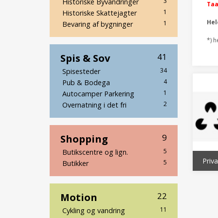
3
Historiske Byvandringer
Taa
1
Historiske Skattejagter
He
1
Bevaring af bygninger
*) h
Spis & Sov
41
34
Spisesteder
4
Pub & Bodega
1
Autocamper Parkering
2
Overnatning i det fri
Shopping
9
5
Butikscentre og lign.
Priv
5
Butikker
Motion
22
11
Cykling og vandring