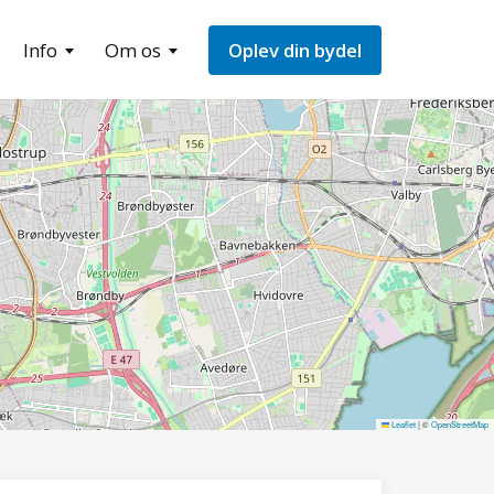
Info
Om os
Oplev din bydel
Leaflet
|
©
OpenStreetMap