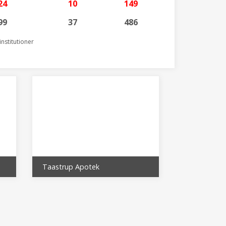
24
10
149
99
37
486
nstitutioner
Taastrup Apotek