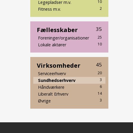
10
Legepladser m.v.
2
Fitness m.v.
Fællesskaber
35
25
Foreninger/organisationer
10
Lokale aktører
Virksomheder
45
20
Serviceerhverv
3
Sundhedserhverv
6
Håndværkere
14
Liberalt Erhverv
3
Øvrige