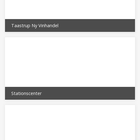
~ 2.800 -
Hele
~ 60.000
~44.000
99
37
kommune
*)
Taastrup Ny Vinhandel
*) heraf indpendlere ca. 32.000 udpendlere ca. 22.000 **)
eksklusiv de kommunale institutioner
Stationscenter