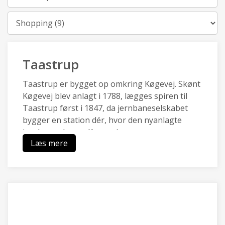
Kategori
Taastrup
Taastrup er bygget op omkring Køgevej. Skønt
Køgevej blev anlagt i 1788, lægges spiren til
Taastrup først i 1847, da jernbaneselskabet
bygger en station dér, hvor den nyanlagte
jernbane skærer Køgevej.
Læs mere
I 1847 består Taastrup kun af en station, en
kro, en postholdergård og nogle få huse. Fra
1870’erne til 1950’erne udvikler Taastrup sig til
en stationsby, som bliver en handels- og
serviceby for oplandets bønder. I dag er
Taastrup en forstad, domineret af
beboelseskvarterer, og erhvevsområder der