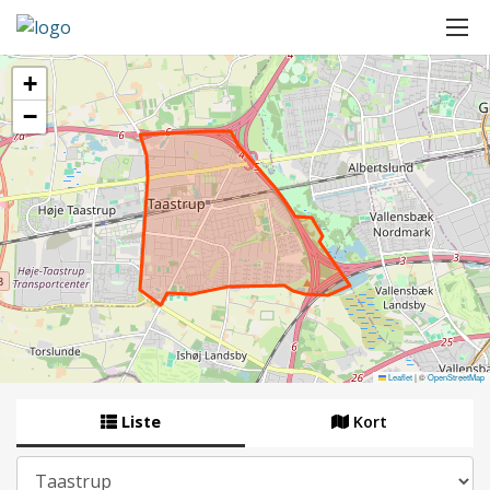
+
−
Leaflet
|
©
OpenStreetMap
Liste
Kort
By