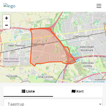
+
−
Leaflet
|
©
OpenStreetMap
Liste
Kort
By