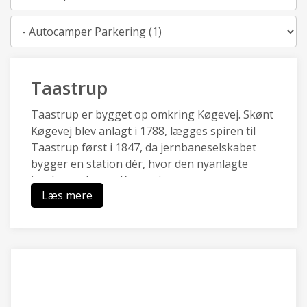
Kategori
Taastrup
Taastrup er bygget op omkring Køgevej. Skønt
Køgevej blev anlagt i 1788, lægges spiren til
Taastrup først i 1847, da jernbaneselskabet
bygger en station dér, hvor den nyanlagte
jernbane skærer Køgevej.
Læs mere
I 1847 består Taastrup kun af en station, en
kro, en postholdergård og nogle få huse. Fra
1870’erne til 1950’erne udvikler Taastrup sig til
en stationsby, som bliver en handels- og
serviceby for oplandets bønder. I dag er
Taastrup en forstad, domineret af
beboelseskvarterer, og erhvevsområder der