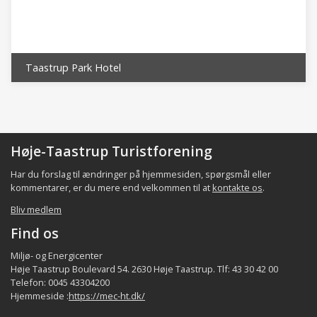
omkranser den gamle stationsby.
De 2 oprindelige landsbyer
Taastrup Valby
og
Klovtofte
er i dag omsluttet af Taastrup
stationsby, men resterne af landsbyerne kan
Taastrup Park Hotel
bl.a. ses i de Historiske Byvandringerne (se til
venstre under Oplevelser).
Det lokale samfund i bydelen består bl.a. af
indbyggerne, de beskæftigede,
Høje-Taastrup Turistforening
foreninger/organisationer, aktørerne samt de
faciliteter som p.t. er registreret i bydelen
Har du forslag til ændringer på hjemmesiden, spørgsmål eller
(fordeling af indbyggerne og beskæftigede er
kommentarer, er du mere end velkommen til at
kontakte os
.
et kvalificeret estimat), jfr. følgende tabel:
Bliv medlem
Virksomh/
Find os
Indbyggere
Forening/organisat.
Aktører
Fac
Bydel
beskæft.
ca.
min.
min.
Miljø- og Energicenter
ca.
Høje Taastrup Boulevard 54. 2630 Høje Taastrup. Tlf: 43 30 42 00
Telefon: 0045 43304200
1.200 -
20.000
24
10
Hjemmeside :
https://mec-ht.dk/
Taastrup
20.000