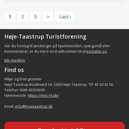
1
2
3
>
Last ›
Høje-Taastrup Turistforening
Har du forslag til ændringer på hjemmesiden, spørgsmål eller
kommentarer, er du mere end velkommen til at
kontakte os
.
Bliv medlem
Find os
Miljø- og Energicenter
Høje Taastrup Boulevard 54. 2630 Høje Taastrup. Tlf: 43 30 42 00
Telefon: 0045 43304200
Hjemmeside :
https://mec-ht.dk/
Email:
info@hojetaastrup.dk