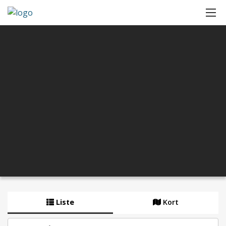
Liste
Kort
By