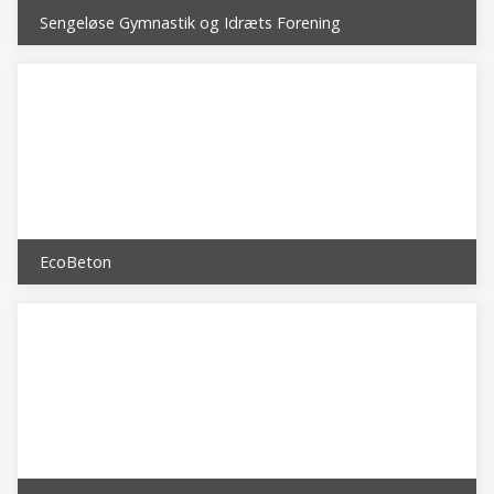
Sengeløse Gymnastik og Idræts Forening
EcoBeton